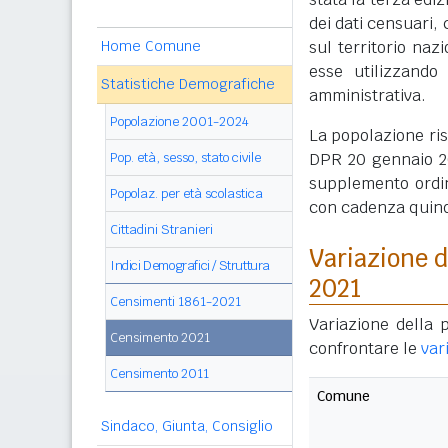
dei dati censuari, 
Home Comune
sul territorio naz
esse utilizzando
Statistiche Demografiche
amministrativa.
Popolazione 2001-2024
La popolazione ri
Pop. età, sesso, stato civile
DPR 20 gennaio 20
supplemento ordin
Popolaz. per età scolastica
con cadenza quin
Cittadini Stranieri
Variazione 
Indici Demografici / Struttura
2021
Censimenti 1861-2021
Variazione della 
Censimento 2021
confrontare le
var
Censimento 2011
Comune
Sindaco, Giunta, Consiglio