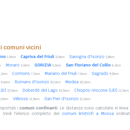
i comuni vicini
ino
Capriva del Friuli
Savogna d'Isonzo
1,9km
3,0km
3,8km
Moraro
GORIZIA
San Floriano del Collio
m
4,5km
5,1km
6,1km
Cormons
Mariano del Friuli
Sagrado
7,1km
7,1km
7,6km
9,0km
a
Romans d'Isonzo
Medea
9,6km
10,1km
10,3km
(UD)
Doberdò del Lago
Chiopris-Viscone (UD)
10,5km
10,5km
11,5km
Villesse
San Pier d'Isonzo
1,9km
11,9km
12,3km
iportati i
comuni confinanti
. Le distanze sono calcolate in linea 
. Vedi l'elenco completo dei
comuni limitrofi a Mossa
ordinat