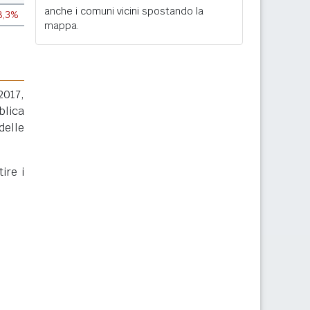
anche i comuni vicini spostando la
8,3%
mappa.
2017,
blica
delle
ire i