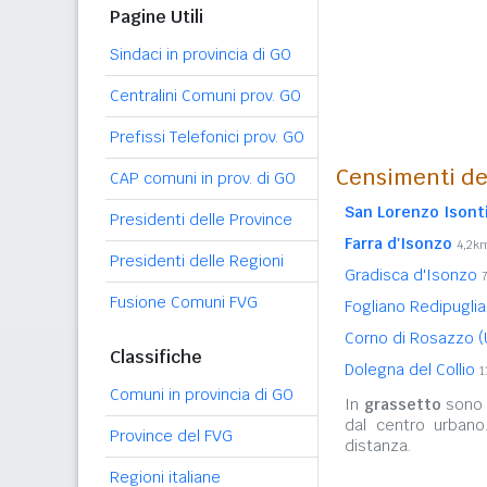
Pagine Utili
Sindaci in provincia di GO
Centralini Comuni prov. GO
Prefissi Telefonici prov. GO
Censimenti de
CAP comuni in prov. di GO
San Lorenzo Isont
Presidenti delle Province
Farra d'Isonzo
4,2k
Presidenti delle Regioni
Gradisca d'Isonzo
Fusione Comuni FVG
Fogliano Redipugli
Corno di Rosazzo 
Classifiche
Dolegna del Collio
1
Comuni in provincia di GO
In
grassetto
sono r
dal centro urbano
Province del FVG
distanza.
Regioni italiane