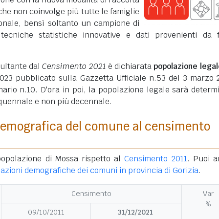
che non coinvolge più tutte le famiglie
ionale, bensì soltanto un campione di
 tecniche statistiche innovative e dati provenienti da 
sultante dal
Censimento 2021
è dichiarata
popolazione legal
23 pubblicato sulla Gazzetta Ufficiale n.53 del 3 marzo 
ario n.10. D'ora in poi, la popolazione legale sarà determ
quennale e non più decennale.
demografica del comune al censimento
popolazione di Mossa rispetto al
Censimento 2011
. Puoi 
iazioni demografiche dei comuni in provincia di Gorizia
.
Censimento
Var
%
09/10/2011
31/12/2021