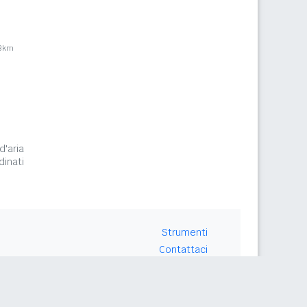
,3km
d'aria
inati
Strumenti
Contattaci
Seguici su