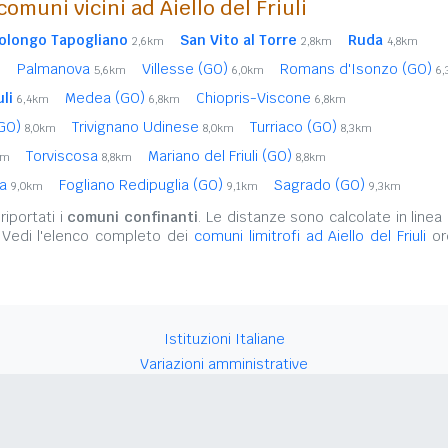
omuni vicini ad Aiello del Friuli
longo Tapogliano
San Vito al Torre
Ruda
2,6km
2,8km
4,8km
Palmanova
Villesse (GO)
Romans d'Isonzo (GO)
m
5,6km
6,0km
6
li
Medea (GO)
Chiopris-Viscone
6,4km
6,8km
6,8km
(GO)
Trivignano Udinese
Turriaco (GO)
8,0km
8,0km
8,3km
Torviscosa
Mariano del Friuli (GO)
km
8,8km
8,8km
ga
Fogliano Redipuglia (GO)
Sagrado (GO)
9,0km
9,1km
9,3km
iportati i
comuni confinanti
. Le distanze sono calcolate in linea 
 Vedi l'elenco completo dei
comuni limitrofi ad Aiello del Friuli
ord
Istituzioni Italiane
Variazioni amministrative