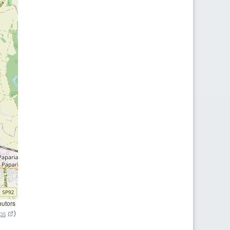
butors
ps
)