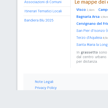
Le mappe dei c
Associazioni di Comuni
Visco
Campo
2,4km
Itinerari Tematici Locali
Bagnaria Arsa
4,9k
Bandiera Blu 2025
Cervignano del Friu
San Pier d'Isonzo 
Terzo d'Aquileia
8,5
Santa Maria la Lon
In
grassetto
sono r
dal centro urbano.
per distanza.
Note Legali
Privacy Policy
© 2026 Gwind