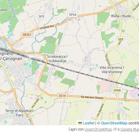
Leaflet
|
©
OpenStreetMap
contri
(apri con
OpenStreetMap
o
Google Ma