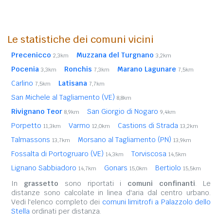
Le statistiche dei comuni vicini
Precenicco
Muzzana del Turgnano
2,3km
3,2km
Pocenia
Ronchis
Marano Lagunare
3,3km
7,3km
7,5km
Carlino
Latisana
7,5km
7,7km
San Michele al Tagliamento (VE)
8,8km
Rivignano Teor
San Giorgio di Nogaro
8,9km
9,4km
Porpetto
Varmo
Castions di Strada
11,3km
12,0km
13,2km
Talmassons
Morsano al Tagliamento (PN)
13,7km
13,9km
Fossalta di Portogruaro (VE)
Torviscosa
14,3km
14,5km
Lignano Sabbiadoro
Gonars
Bertiolo
14,7km
15,0km
15,5km
In
grassetto
sono riportati i
comuni confinanti
. Le
distanze sono calcolate in linea d'aria dal centro urbano.
Vedi l'elenco completo dei
comuni limitrofi a Palazzolo dello
Stella
ordinati per distanza.