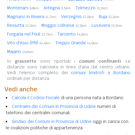
Montenars
Artegna
Tolmezzo
8,8km
9,5km
11,2km
Magnano in Riviera
Verzegnis
Buja
11,7km
12,0km
12,1km
Resiutta
Moggio Udinese
Lusevera
12,3km
12,5km
13,2km
Forgaria nel Friuli
Tarcento
13,7km
14,0km
Vito d'Asio (PN)
Treppo Grande
14,4km
14,5km
Majano
14,6km
In
grassetto
sono riportati i
comuni confinanti
. Le
distanze sono calcolate in linea d'aria dal centro urbano.
Vedi l'elenco completo dei
comuni limitrofi a Bordano
ordinati per distanza.
Vedi anche
Calcola il Codice Fiscale
di una persona nata a Bordano.
Centralini dei Comuni in Provincia di Udine
numeri di
telefono dei centralini comunali.
Sindaci dei Comuni in Provincia di Udine
oggi in carica con
le coalizioni politiche di appartenenza.