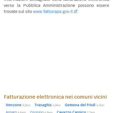
verso la Pubblica Amministrazione possono essere
trovate sul sito
www.fatturapa.gov.it
.
Fatturazione elettronica nei comuni vicini
Venzone
Trasaghis
Gemona del Friuli
3,2km
4,3km
4,7km
Amaro
Osoppo
Cavazzo Carnico
6,6km
6,9km
7,7km