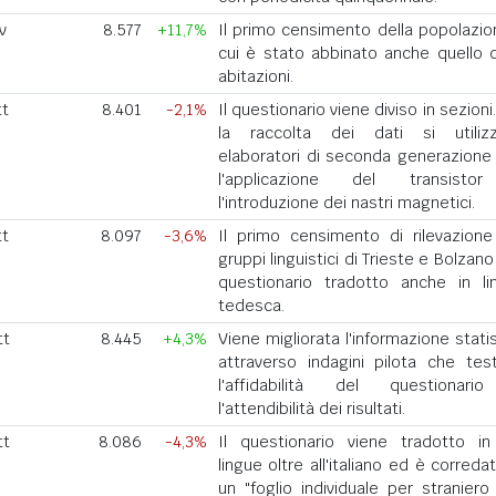
v
8.577
+11,7%
Il primo censimento della popolazio
cui è stato abbinato anche quello d
abitazioni.
tt
8.401
-2,1%
Il questionario viene diviso in sezioni
la raccolta dei dati si utiliz
elaboratori di seconda generazione
l'applicazione del transist
l'introduzione dei nastri magnetici.
tt
8.097
-3,6%
Il primo censimento di rilevazione
gruppi linguistici di Trieste e Bolzan
questionario tradotto anche in li
tedesca.
tt
8.445
+4,3%
Viene migliorata l'informazione stati
attraverso indagini pilota che tes
l'affidabilità del questionar
l'attendibilità dei risultati.
tt
8.086
-4,3%
Il questionario viene tradotto in
lingue oltre all'italiano ed è correda
un "foglio individuale per straniero