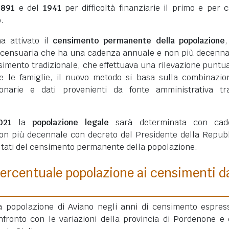
1891
e del
1941
per difficoltà finanziarie il primo e per 
.
ha attivato il
censimento permanente della popolazione
 censuaria che ha una cadenza annuale e non più decenna
simento tradizionale, che effettuava una rilevazione puntua
ui e le famiglie, il nuovo metodo si basa sulla combinazio
ionarie e dati provenienti da fonte amministrativa tra
021
la
popolazione legale
sarà determinata con cad
on più decennale con decreto del Presidente della Repub
ultati del censimento permanente della popolazione.
ercentuale popolazione ai censimenti d
la popolazione di Aviano negli anni di censimento espres
fronto con le variazioni della provincia di Pordenone e 