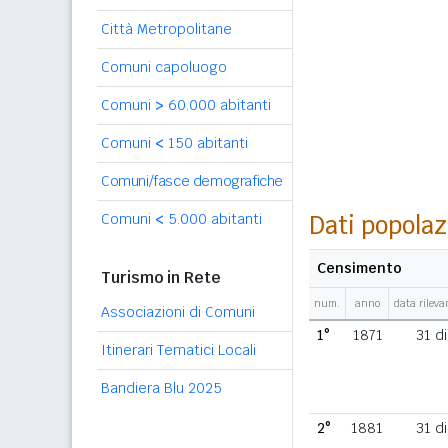
Città Metropolitane
Comuni capoluogo
Comuni
>
60.000 abitanti
Comuni
<
150 abitanti
Comuni/fasce demografiche
Comuni
<
5.000 abitanti
Dati popolaz
Censimento
Turismo in Rete
num.
anno
data rilev
Associazioni di Comuni
1°
1871
31 d
Itinerari Tematici Locali
Bandiera Blu 2025
2°
1881
31 d