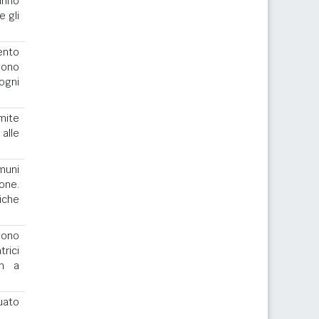
anno
e gli
ento
gono
ogni
imite
alle
muni
one.
iche
ngono
rici
th a
uato