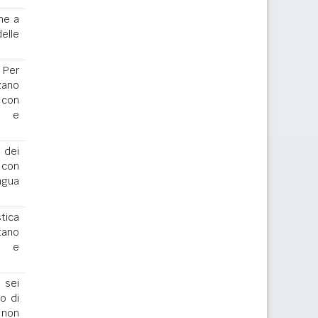
ne a
elle
. Per
zano
 con
or e
 dei
o con
ngua
stica
tano
io e
 sei
to di
 non