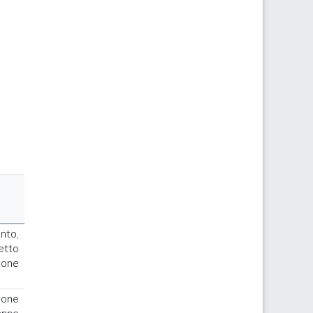
nto,
cetto
ione
ione