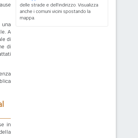
cause
delle strade e dell'indirizzo. Visualizza
anche i comuni vicini spostando la
mappa.
, una
le. A
le di
ne di
ttati
enza
blica
al
se in
della