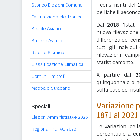
i censimenti del
Storico Elezioni Comunali
belliche il secondo
Fatturazione elettronica
Dal
2018
l'Istat 
Scuole Aviano
nuova rilevazione
differenza del cen
Banche Aviano
tutti gli individ
Rischio Sismico
rilevazioni camp
statisticamente.
Classificazione Climatica
A partire dal
2
Comuni Limitrofi
quinquennale e n
Mappa e Stradario
sulla base dei ris
Variazione p
Speciali
1871 al 2021
Elezioni Amministrative 2026
Le variazioni del
Regionali Friuli VG 2023
percentuale a con