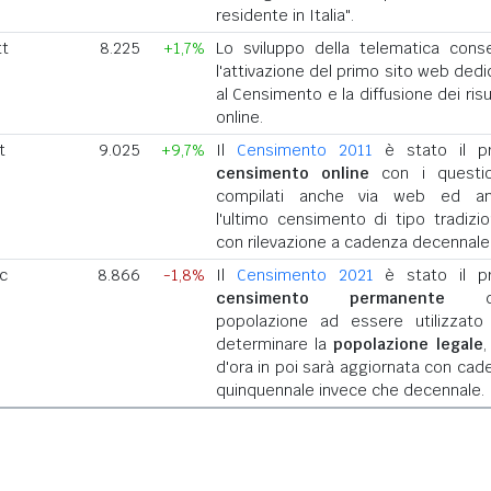
residente in Italia".
tt
8.225
+1,7%
Lo sviluppo della telematica cons
l'attivazione del primo sito web dedi
al Censimento e la diffusione dei risu
online.
t
9.025
+9,7%
Il
Censimento 2011
è stato il p
censimento online
con i questio
compilati anche via web ed a
l'ultimo censimento di tipo tradizio
con rilevazione a cadenza decennale
ic
8.866
-1,8%
Il
Censimento 2021
è stato il p
censimento permanente
del
popolazione ad essere utilizzato
determinare la
popolazione legale
,
d'ora in poi sarà aggiornata con cad
quinquennale invece che decennale.