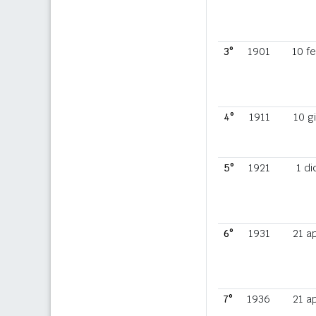
3°
1901
10 f
4°
1911
10 g
5°
1921
1 di
6°
1931
21 a
7°
1936
21 a