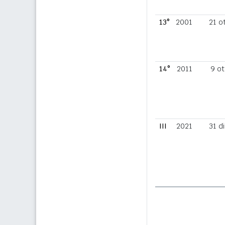
13°
2001
21 o
14°
2011
9 ot
III
2021
31 d