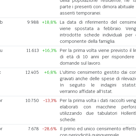
della popolazione residente, ne f
parte i presenti con dimora abituale 
assenti temporanei.
eb
9.988
+18,8%
La data di riferimento del censim
viene spostata a febbraio. Ven
introdotte schede individuali per 
componente della famiglia.
iu
11.613
+16,3%
Per la prima volta viene previsto il l
di età di 10 anni per rispondere 
domande sul lavoro.
c
12.405
+6,8%
L'ultimo censimento gestito dai co
gravati anche delle spese di rilevazi
In seguito le indagini statist
verranno affidate all'Istat.
pr
10.750
-13,3%
Per la prima volta i dati raccolti ve
elaborati con macchine perforat
utilizzando due tabulatori Holleri
schede.
pr
7.678
-28,6%
Il primo ed unico censimento effett
con periodicità quinquennale.