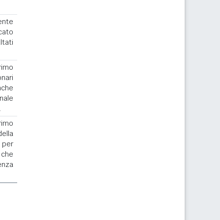
ente
cato
ltati
rimo
nari
nche
nale
.
rimo
la
 per
 che
enza