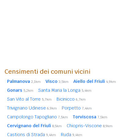
Censimenti dei comuni vicini
Palmanova
Visco
Aiello del Friuli
2,1km
3,5km
4,9km
Gonars
Santa Maria la Longa
5,2km
5,4km
San Vito al Torre
Bicinicco
5,7km
6,7km
Trivignano Udinese
Porpetto
6,9km
7,4km
Campolongo Tapogliano
Torviscosa
7,5km
7,5km
Cervignano del Friuli
Chiopris-Viscone
8,5km
8,9km
Castions di Strada
Ruda
9,4km
9,4km