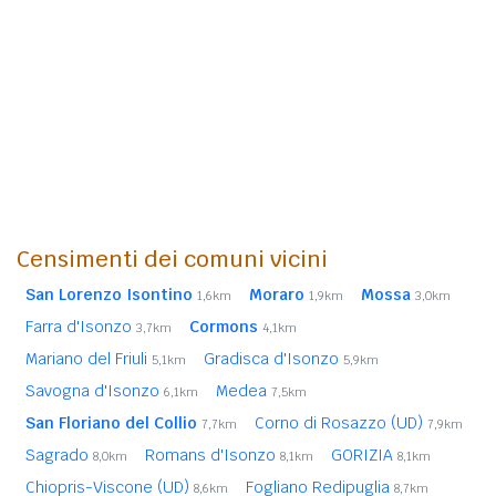
Censimenti dei comuni vicini
San Lorenzo Isontino
Moraro
Mossa
1,6km
1,9km
3,0km
Farra d'Isonzo
Cormons
3,7km
4,1km
Mariano del Friuli
Gradisca d'Isonzo
5,1km
5,9km
Savogna d'Isonzo
Medea
6,1km
7,5km
San Floriano del Collio
Corno di Rosazzo (UD)
7,7km
7,9km
Sagrado
Romans d'Isonzo
GORIZIA
8,0km
8,1km
8,1km
Chiopris-Viscone (UD)
Fogliano Redipuglia
8,6km
8,7km