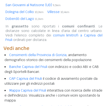
San Giovanni al Natisone (UD)
9,5km
Dolegna del Collio
Villesse
10,3km
10,4km
Doberdò del Lago
11,1km
In
grassetto
sono riportati i
comuni confinanti
. Le
distanze sono calcolate in linea d'aria dal centro urbano.
Vedi l'elenco completo dei
comuni limitrofi a Capriva del
Friuli
ordinati per distanza.
Vedi anche
Censimenti della Provincia di Gorizia
, andamento
demografico storico dei censimenti della popolazione.
Banche Capriva del Friuli
con indirizzo e codici ABI e CAB
degli Sportelli Bancari.
CAP Capriva del Friuli
il codice di avviamento postale da
utilizzare per gli indirizzi postali.
Mappa Capriva del Friuli
interattiva con ricerca delle strade
e dell'indirizzo. Visualizza anche i comuni vicini spostando la
mappa.