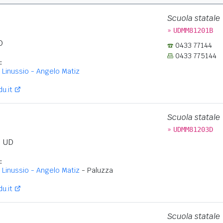
Scuola statale
»
UDMM81201B
D
0433 77144
0433 775144
:
Linussio - Angelo Matiz
u.it
Scuola statale
»
UDMM81203D
e
UD
:
Linussio - Angelo Matiz
- Paluzza
u.it
Scuola statale