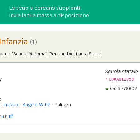
Le scuole cercano supplenti!
Invia la tua messa a disposizione.
'Infanzia
(1)
ome "Scuola Materna". Per bambini fino a 5 anni.
Scuola statale
»
7
UDAA81205B
0433 778802
:
Linussio - Angelo Matiz
- Paluzza
u.it