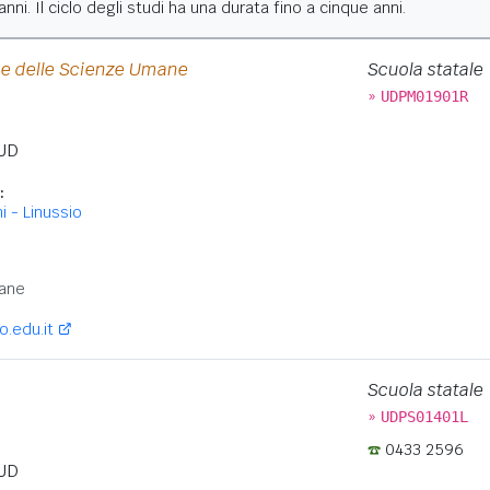
nni. Il ciclo degli studi ha una durata fino a cinque anni.
o e delle Scienze Umane
Scuola statale
»
UDPM01901R
UD
:
i - Linussio
:
ane
.edu.it
Scuola statale
»
UDPS01401L
0433 2596
UD