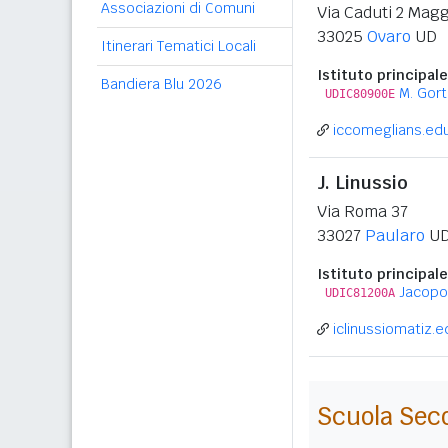
Associazioni di Comuni
Via Caduti 2 Magg
33025
Ovaro
UD
Itinerari Tematici Locali
Istituto principale
Bandiera Blu 2026
M. Gort
UDIC80900E
iccomeglians.edu
J. Linussio
Via Roma 37
33027
Paularo
U
Istituto principale
Jacopo 
UDIC81200A
iclinussiomatiz.ed
Scuola Sec