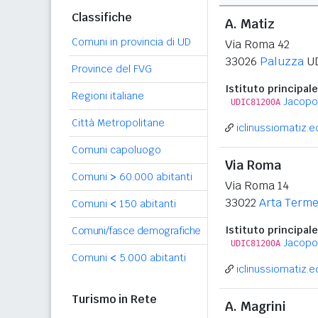
Classifiche
A. Matiz
Comuni in provincia di UD
Via Roma 42
33026
Paluzza
U
Province del FVG
Istituto principale
Regioni italiane
Jacopo 
UDIC81200A
Città Metropolitane
iclinussiomatiz.ed
Comuni capoluogo
Via Roma
Comuni
>
60.000 abitanti
Via Roma 14
33022
Arta Term
Comuni
<
150 abitanti
Istituto principale
Comuni/fasce demografiche
Jacopo 
UDIC81200A
Comuni
<
5.000 abitanti
iclinussiomatiz.ed
Turismo in Rete
A. Magrini