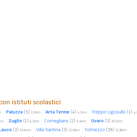
on istituti scolastici
Paluzza
(5)
Arta Terme
(4)
Treppo Ligosullo
(1)
m
3,2km
4,1km
4
Zuglio
(1)
Comeglians
(2)
Ovaro
(3)
km
6,3km
9,4km
10,1km
Lauco
(2)
Villa Santina
(3)
Tolmezzo
(28)
10,6km
12,0km
12,8km