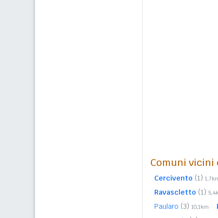
Comuni vicini c
Cercivento
(1)
1,7k
Ravascletto
(1)
5,4
Paularo
(3)
10,1km