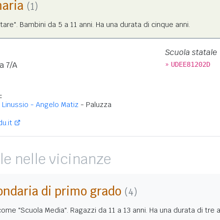
maria
(1)
tare". Bambini da 5 a 11 anni. Ha una durata di cinque anni.
Scuola statale
»
a 7/A
UDEE81202D
:
Linussio - Angelo Matiz
- Paluzza
u.it
le nelle vicinanze
ondaria di primo grado
(4)
me "Scuola Media". Ragazzi da 11 a 13 anni. Ha una durata di tre a