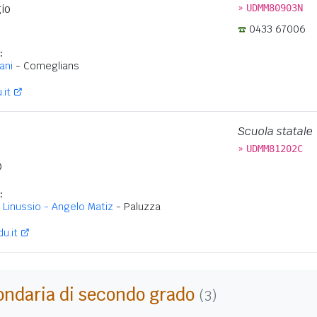
»
io
UDMM80903N
0433 67006
:
ani
- Comeglians
.it
Scuola statale
»
UDMM81202C
D
:
Linussio - Angelo Matiz
- Paluzza
u.it
ondaria di secondo grado
(3)