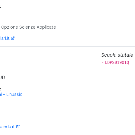
:
i
:
 - Opzione Scienze Applicate
ri.it
Scuola statale
»
UDPS01901Q
UD
:
i - Linussio
:
.edu.it