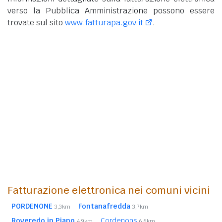
verso la Pubblica Amministrazione possono essere
trovate sul sito
www.fatturapa.gov.it
.
Fatturazione elettronica nei comuni vicini
PORDENONE
Fontanafredda
3,3km
3,7km
Roveredo in Piano
Cordenons
4,9km
6,6km