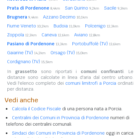
Prata di Pordenone
San Quirino
Sacile
8,4km
9,2km
9,3km
Brugnera
Azzano Decimo
9,4km
10,1km
Fiume Veneto
Budoia
Polcenigo
10,2km
11,0km
12,3km
Zoppola
Caneva
Aviano
12,3km
12,6km
12,8km
Pasiano di Pordenone
Portobuffolè (TV)
13,3km
13,6km
Gaiarine (TV)
Orsago (TV)
14,2km
15,0km
Cordignano (TV)
15,5km
In
grassetto
sono riportati i
comuni confinanti
. Le
distanze sono calcolate in linea d'aria dal centro urbano.
Vedi l'elenco completo dei
comuni limitrofi a Porcia
ordinati
per distanza.
Vedi anche
Calcola il Codice Fiscale
di una persona nata a Porcia.
Centralini dei Comuni in Provincia di Pordenone
numeri di
telefono dei centralini comunali.
Sindaci dei Comuni in Provincia di Pordenone
oggi in carica