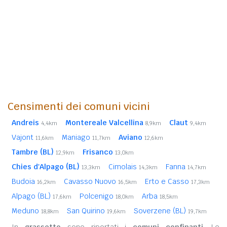
Censimenti dei comuni vicini
Andreis
Montereale Valcellina
Claut
4,4km
8,9km
9,4km
Vajont
Maniago
Aviano
11,6km
11,7km
12,6km
Tambre (BL)
Frisanco
12,9km
13,0km
Chies d'Alpago (BL)
Cimolais
Fanna
13,3km
14,3km
14,7km
Budoia
Cavasso Nuovo
Erto e Casso
16,2km
16,5km
17,3km
Alpago (BL)
Polcenigo
Arba
17,6km
18,0km
18,5km
Meduno
San Quirino
Soverzene (BL)
18,8km
19,6km
19,7km
In
grassetto
sono riportati i
comuni confinanti
. Le