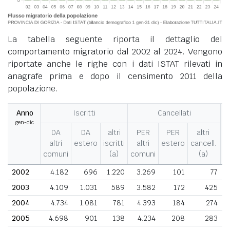
La tabella seguente riporta il dettaglio del
comportamento migratorio dal 2002 al 2024. Vengono
riportate anche le righe con i dati ISTAT rilevati in
anagrafe prima e dopo il censimento 2011 della
popolazione.
Anno
Iscritti
Cancellati
gen-dic
M
DA
DA
altri
PER
PER
altri
altri
estero
iscritti
altri
estero
cancell.
comuni
(a)
comuni
(a)
2002
4.182
696
1.220
3.269
101
77
2003
4.109
1.031
589
3.582
172
425
2004
4.734
1.081
781
4.393
184
274
2005
4.698
901
138
4.234
208
283