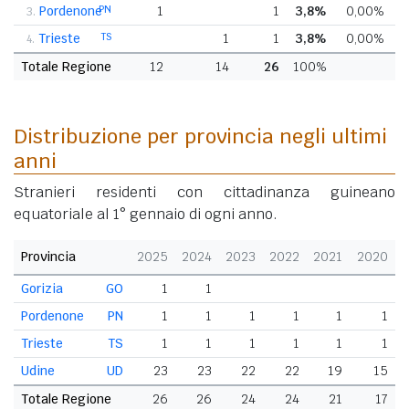
Pordenone
PN
1
1
3,8%
0,00%
3.
Trieste
TS
1
1
3,8%
0,00%
4.
Totale Regione
12
14
26
100%
Distribuzione per provincia negli ultimi
anni
Stranieri residenti con cittadinanza guineano
equatoriale al 1° gennaio di ogni anno.
Provincia
2025
2024
2023
2022
2021
2020
Gorizia
GO
1
1
Pordenone
PN
1
1
1
1
1
1
Trieste
TS
1
1
1
1
1
1
Udine
UD
23
23
22
22
19
15
Totale Regione
26
26
24
24
21
17