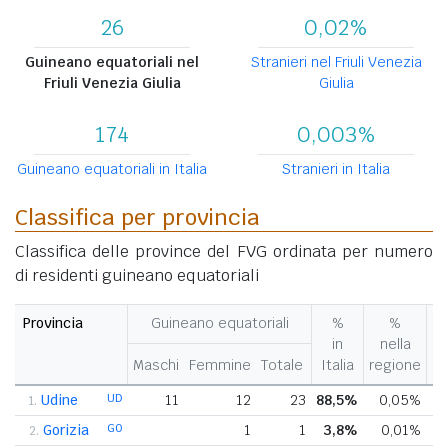
26
0,02%
Guineano equatoriali nel
Stranieri nel Friuli Venezia
Friuli Venezia Giulia
Giulia
174
0,003%
Guineano equatoriali in Italia
Stranieri in Italia
Classifica per provincia
Classifica delle province del FVG ordinata per numero
di residenti guineano equatoriali
Provincia
Guineano equatoriali
%
%
V
in
nella
%
Maschi
Femmine
Totale
Italia
regione
pr
Udine
UD
11
12
23
88,5%
0,05%
1.
Gorizia
GO
1
1
3,8%
0,01%
2.