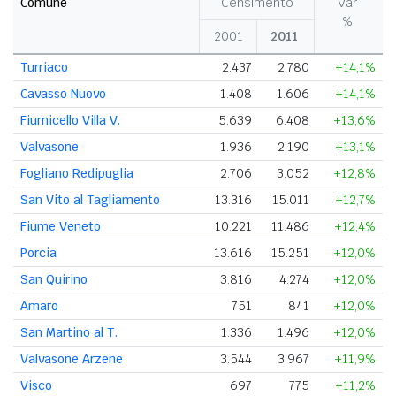
Comune
Censimento
Var
%
2001
2011
Turriaco
2.437
2.780
+14,1%
Cavasso Nuovo
1.408
1.606
+14,1%
Fiumicello Villa V.
5.639
6.408
+13,6%
Valvasone
1.936
2.190
+13,1%
Fogliano Redipuglia
2.706
3.052
+12,8%
San Vito al Tagliamento
13.316
15.011
+12,7%
Fiume Veneto
10.221
11.486
+12,4%
Porcia
13.616
15.251
+12,0%
San Quirino
3.816
4.274
+12,0%
Amaro
751
841
+12,0%
San Martino al T.
1.336
1.496
+12,0%
Valvasone Arzene
3.544
3.967
+11,9%
Visco
697
775
+11,2%