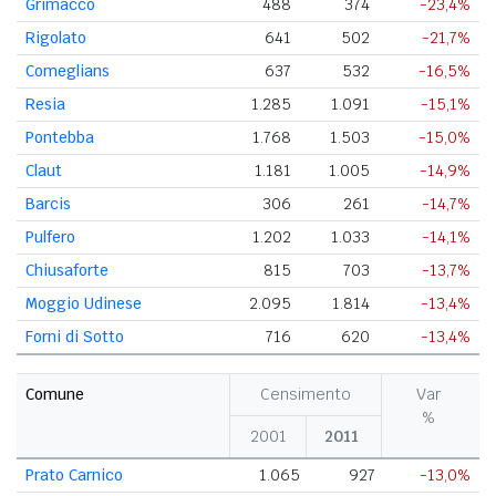
Grimacco
488
374
-23,4%
Rigolato
641
502
-21,7%
Comeglians
637
532
-16,5%
Resia
1.285
1.091
-15,1%
Pontebba
1.768
1.503
-15,0%
Claut
1.181
1.005
-14,9%
Barcis
306
261
-14,7%
Pulfero
1.202
1.033
-14,1%
Chiusaforte
815
703
-13,7%
Moggio Udinese
2.095
1.814
-13,4%
Forni di Sotto
716
620
-13,4%
Comune
Censimento
Var
%
2001
2011
Prato Carnico
1.065
927
-13,0%