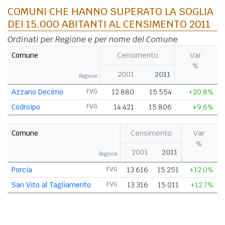
COMUNI CHE HANNO SUPERATO LA SOGLIA
DEI 15.000 ABITANTI AL CENSIMENTO 2011
Ordinati per Regione e per nome del Comune
Comune
Censimento
Var
%
2001
2011
Regione
Azzano Decimo
FVG
12.880
15.554
+20,8%
Codroipo
FVG
14.421
15.806
+9,6%
Comune
Censimento
Var
%
2001
2011
Regione
Porcia
FVG
13.616
15.251
+12,0%
San Vito al Tagliamento
FVG
13.316
15.011
+12,7%