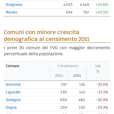
Rivignano
4.015
4.449
+10,8%
Moraro
694
767
+10,5%
Comuni con minore crescita
demografica al censimento 2011
I primi 30 comuni del FVG con maggior decremento
percentuale della popolazione.
Comune
Censimento
Var
%
2001
2011
Drenchia
197
134
-32,0%
Ligosullo
195
142
-27,2%
Savogna
659
482
-26,9%
Dogna
259
192
-25,9%