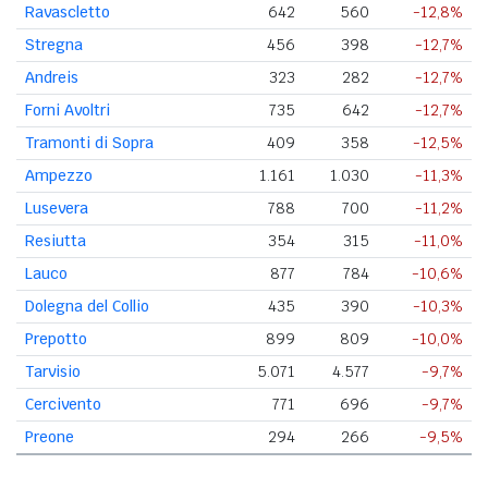
Ravascletto
642
560
-12,8%
Stregna
456
398
-12,7%
Andreis
323
282
-12,7%
Forni Avoltri
735
642
-12,7%
Tramonti di Sopra
409
358
-12,5%
Ampezzo
1.161
1.030
-11,3%
Lusevera
788
700
-11,2%
Resiutta
354
315
-11,0%
Lauco
877
784
-10,6%
Dolegna del Collio
435
390
-10,3%
Prepotto
899
809
-10,0%
Tarvisio
5.071
4.577
-9,7%
Cercivento
771
696
-9,7%
Preone
294
266
-9,5%