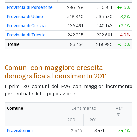
Provincia di Pordenone
286.198
310.811
+8,6%
Provincia di Udine
518.840
535.430
+3,2%
Provincia di Gorizia
136.491
140.143
+2,7%
Provincia di Trieste
242.235
232.601
-4,0%
Totale
1.183.764
1.218.985
+3,0%
Comuni con maggiore crescita
demografica al censimento 2011
I primi 30 comuni del FVG con maggior incremento
percentuale della popolazione.
Comune
Censimento
Var
%
2001
2011
Pravisdomini
2.576
3.471
+34,7%