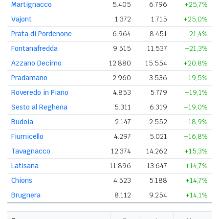
Martignacco
5.405
6.796
+25,7%
Vajont
1.372
1.715
+25,0%
Prata di Pordenone
6.964
8.451
+21,4%
Fontanafredda
9.515
11.537
+21,3%
Azzano Decimo
12.880
15.554
+20,8%
Pradamano
2.960
3.536
+19,5%
Roveredo in Piano
4.853
5.779
+19,1%
Sesto al Reghena
5.311
6.319
+19,0%
Budoia
2.147
2.552
+18,9%
Fiumicello
4.297
5.021
+16,8%
Tavagnacco
12.374
14.262
+15,3%
Latisana
11.896
13.647
+14,7%
Chions
4.523
5.188
+14,7%
Brugnera
8.112
9.254
+14,1%