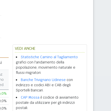
VEDI ANCHE
Statistiche Camino al Tagliamento
i
grafici con l'andamento della
popolazione, movimento naturale e
flussi migratori.
az.
no
Banche Trivignano Udinese
con
ed.
indirizzo e codici ABI e CAB degli
Sportelli Bancari.
5,0%
CAP Mossa
il codice di avviamento
0,0%
postale da utilizzare per gli indirizzi
postali.
0,0%