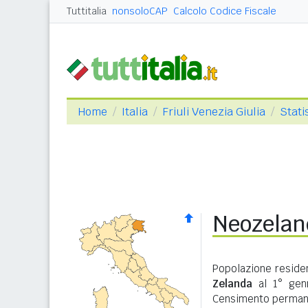
Tuttitalia
nonsoloCAP
Calcolo Codice Fiscale
Home
Italia
Friuli Venezia Giulia
Stati
Neozeland
Popolazione residen
Zelanda
al 1° genn
Censimento permane