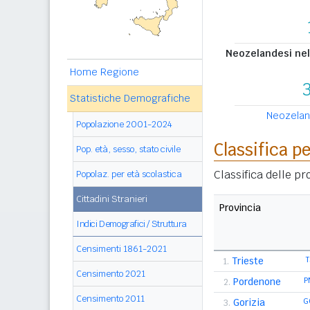
Neozelandesi nel 
Home Regione
Statistiche Demografiche
Neozeland
Popolazione 2001-2024
Classifica p
Pop. età, sesso, stato civile
Classifica delle p
Popolaz. per età scolastica
Cittadini Stranieri
Provincia
Indici Demografici / Struttura
Censimenti 1861-2021
Trieste
T
1.
Censimento 2021
Pordenone
P
2.
Censimento 2011
Gorizia
G
3.