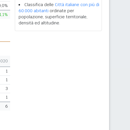
Classifica delle
Città italiane con più di
0,0%
60.000 abitanti
ordinate per
1,1%
popolazione, superficie territoriale,
densità ed altitudine.
2020
1
1
3
1
6