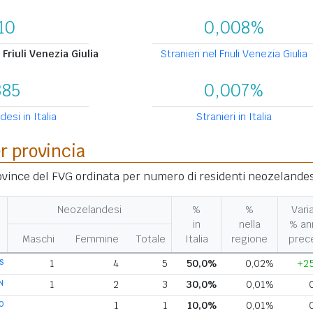
10
0,008%
Friuli Venezia Giulia
Stranieri nel Friuli Venezia Giulia
385
0,007%
esi in Italia
Stranieri in Italia
er provincia
rovince del FVG ordinata per numero di residenti neozelandes
Neozelandesi
%
%
Vari
in
nella
% an
Maschi
Femmine
Totale
Italia
regione
prec
S
1
4
5
50,0%
0,02%
+2
N
1
2
3
30,0%
0,01%
O
1
1
10,0%
0,01%