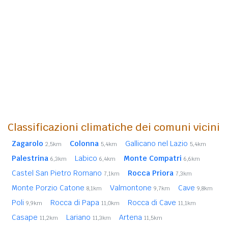
Classificazioni climatiche dei comuni vicini
Zagarolo
Colonna
Gallicano nel Lazio
2,5km
5,4km
5,4km
Palestrina
Labico
Monte Compatri
6,3km
6,4km
6,6km
Castel San Pietro Romano
Rocca Priora
7,1km
7,3km
Monte Porzio Catone
Valmontone
Cave
8,1km
9,7km
9,8km
Poli
Rocca di Papa
Rocca di Cave
9,9km
11,0km
11,1km
Casape
Lariano
Artena
11,2km
11,3km
11,5km