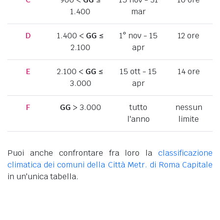
1.400
mar
D
1.400 <
GG
≤
1° nov - 15
12 ore
2.100
apr
E
2.100 <
GG
≤
15 ott - 15
14 ore
3.000
apr
F
GG
> 3.000
tutto
nessun
l'anno
limite
Puoi anche confrontare fra loro la
classificazione
climatica dei comuni della Città Metr. di Roma Capitale
in un'unica tabella.