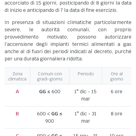
accorciato di 15 giorni, posticipando di 8 giorni la data
di inizio e anticipando di 7 la data di fine esercizio.
In presenza di situazioni climatiche particolarmente
severe, le autorità comunali, con proprio
provvedimento motivato, possono autorizzare
l’accensione degli impianti termici alimentati a gas
anche al di fuori dei periodi indicati al decreto, purché
per una durata giornaliera ridotta.
Zona
Comuni con
Periodo
Ore al
climatica
gradi-giorno
giorno
A
GG
≤ 600
1° dic - 15
6 ore
mar
B
600 <
GG
≤
1° dic - 31
8 ore
900
mar
C
900 <
GG
≤
15 nov - 31
10 ore