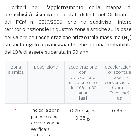
I criteri per l'aggiornamento della mappa di
pericolosità sismica
sono stati definiti nell'Ordinanza
del PCM n. 3519/2006, che ha suddiviso l'intero
territorio nazionale in quattro zone sismiche sulla base
a
del valore dell'
accelerazione orizzontale massima
(
)
g
su suolo rigido o pianeggiante, che ha una probabilità
del 10% di essere superata in 50 anni.
Zona
Descrizione
accelerazione
accelerazione
sismica
con
orizzontale
probabilità di
massima
superamento
convenzionale
del 10% in 50
(Norme
anni
Tecniche)
[
a
]
[
a
]
g
g
1
Indica la zona
0,25 <
a
≤
0,35 g
g
più pericolosa,
0,35 g
dove possono
verificarsi
fortissimi