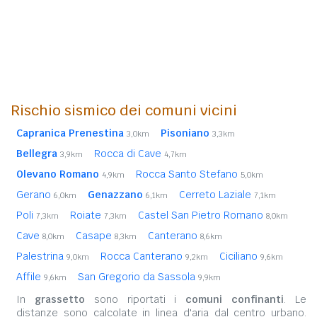
Rischio sismico dei comuni vicini
Capranica Prenestina
Pisoniano
3,0km
3,3km
Bellegra
Rocca di Cave
3,9km
4,7km
Olevano Romano
Rocca Santo Stefano
4,9km
5,0km
Gerano
Genazzano
Cerreto Laziale
6,0km
6,1km
7,1km
Poli
Roiate
Castel San Pietro Romano
7,3km
7,3km
8,0km
Cave
Casape
Canterano
8,0km
8,3km
8,6km
Palestrina
Rocca Canterano
Ciciliano
9,0km
9,2km
9,6km
Affile
San Gregorio da Sassola
9,6km
9,9km
In
grassetto
sono riportati i
comuni confinanti
. Le
distanze sono calcolate in linea d'aria dal centro urbano.