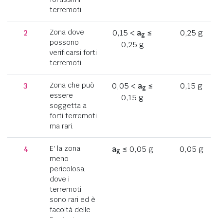
terremoti.
2
Zona dove
0,15 <
a
≤
0,25 g
g
possono
0,25 g
verificarsi forti
terremoti.
3
Zona che può
0,05 <
a
≤
0,15 g
g
essere
0,15 g
soggetta a
forti terremoti
ma rari.
4
E' la zona
a
≤ 0,05 g
0,05 g
g
meno
pericolosa,
dove i
terremoti
sono rari ed è
facoltà delle