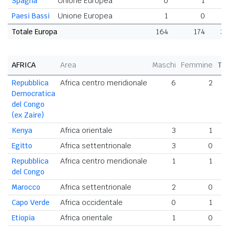
Spagna
Unione Europea
0
1
Paesi Bassi
Unione Europea
1
0
Totale Europa
164
174
33
AFRICA
Area
Maschi
Femmine
To
Repubblica
Africa centro meridionale
6
2
Democratica
del Congo
(ex Zaire)
Kenya
Africa orientale
3
1
Egitto
Africa settentrionale
3
0
Repubblica
Africa centro meridionale
1
1
del Congo
Marocco
Africa settentrionale
2
0
Capo Verde
Africa occidentale
0
1
Etiopia
Africa orientale
1
0