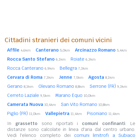
Cittadini stranieri dei comuni vicini
Affile
Canterano
Arcinazzo Romano
4,6km
5,0km
5,4km
Rocca Santo Stefano
Roiate
6,1km
6,3km
Rocca Canterano
Bellegra
6,9km
7,3km
Cervara di Roma
Jenne
Agosta
7,3km
7,5km
8,1km
Gerano
Olevano Romano
Serrone (FR)
8,3km
8,8km
9,3km
Cerreto Laziale
Marano Equo
9,5km
10,0km
Camerata Nuova
San Vito Romano
10,4km
10,8km
Piglio (FR)
Vallepietra
Pisoniano
11,0km
11,4km
11,4km
In
grassetto
sono riportati i
comuni confinanti
. Le
distanze sono calcolate in linea d'aria dal centro urbano.
Vedi l'elenco completo dei
comuni limitrofi a Subiaco