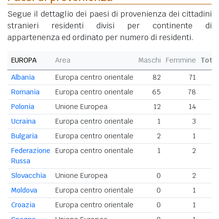
Segue il dettaglio dei paesi di provenienza dei cittadini
stranieri residenti divisi per continente di
appartenenza ed ordinato per numero di residenti.
EUROPA
Area
Maschi
Femmine
Tota
Albania
Europa centro orientale
82
71
1
Romania
Europa centro orientale
65
78
1
Polonia
Unione Europea
12
14
2
Ucraina
Europa centro orientale
1
3
Bulgaria
Europa centro orientale
2
1
Federazione
Europa centro orientale
1
2
Russa
Slovacchia
Unione Europea
0
2
Moldova
Europa centro orientale
0
1
Croazia
Europa centro orientale
0
1