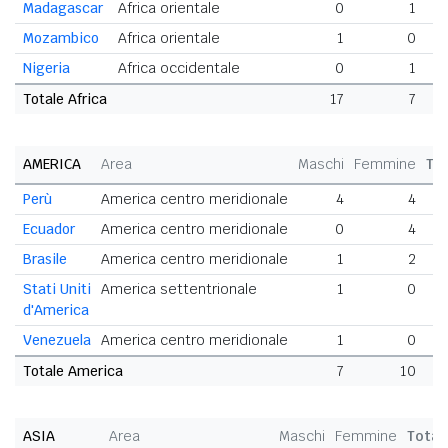
Madagascar
Africa orientale
0
1
Mozambico
Africa orientale
1
0
Nigeria
Africa occidentale
0
1
Totale Africa
17
7
AMERICA
Area
Maschi
Femmine
To
Perù
America centro meridionale
4
4
Ecuador
America centro meridionale
0
4
Brasile
America centro meridionale
1
2
Stati Uniti
America settentrionale
1
0
d'America
Venezuela
America centro meridionale
1
0
Totale America
7
10
ASIA
Area
Maschi
Femmine
Total