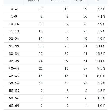
Maschi
Femmine
Totale
%
0-4
11
18
29
7,5%
5-9
8
8
16
4,1%
10-14
11
12
23
5,9%
15-19
16
8
24
6,2%
20-24
10
9
19
4,9%
25-29
23
28
51
13,1%
30-34
29
32
61
15,7%
35-39
24
27
51
13,1%
40-44
21
16
37
9,5%
45-49
16
15
31
8,0%
50-54
12
12
24
6,2%
55-59
2
3
5
1,3%
60-64
2
4
6
1,5%
65-69
2
2
4
1,0%