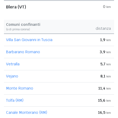
Blera (VT)
0
km
Comuni confinanti
distanza
(o di prima corona)
Villa San Giovanni in Tuscia
1,9
km
Barbarano Romano
3,9
km
Vetralla
5,7
km
Vejano
8,1
km
Monte Romano
11,4
km
Tolfa (RM)
15,6
km
Canale Monterano (RM)
16,5
km