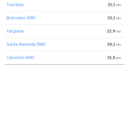
Tuscania
21,1
km
Bracciano (RM)
22,1
km
Tarquinia
22,9
km
Santa Marinella (RM)
29,1
km
Cerveteri (RM)
31,5
km