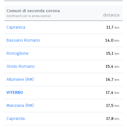
Comuni di seconda corona
distanza
(confinanti con la prima corona)
Capranica
11,7
km
Bassano Romano
14,0
km
Ronciglione
15,1
km
Oriolo Romano
15,4
km
Allumiere (RM)
16,7
km
VITERBO
17,4
km
Manziana (RM)
17,5
km
Caprarola
17,8
km