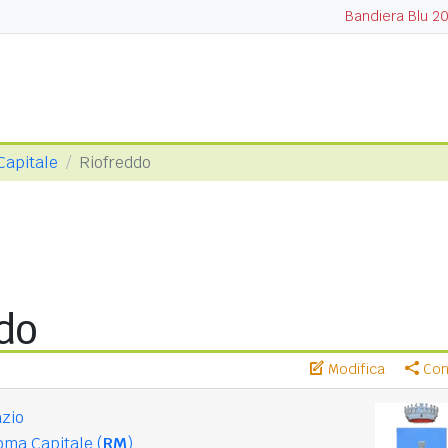
Bandiera Blu 2
Capitale
Riofreddo
do
Modifica
Cond
zio
ma Capitale (
RM
)