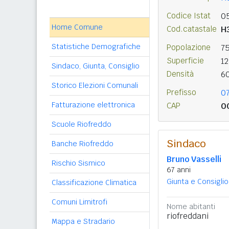
Codice Istat
0
Home Comune
Cod.catastale
H
Statistiche Demografiche
Popolazione
7
Superficie
1
Sindaco, Giunta, Consiglio
Densità
6
Storico Elezioni Comunali
Prefisso
0
Fatturazione elettronica
CAP
0
Scuole Riofreddo
Sindaco
Banche Riofreddo
Bruno Vasselli
Rischio Sismico
67 anni
Giunta e Consiglio
Classificazione Climatica
Comuni Limitrofi
Nome abitanti
riofreddani
Mappa e Stradario