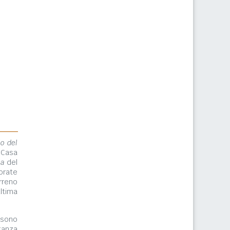
lo del
 Casa
ma
del
orate
rreno
ltima
ono
tanza