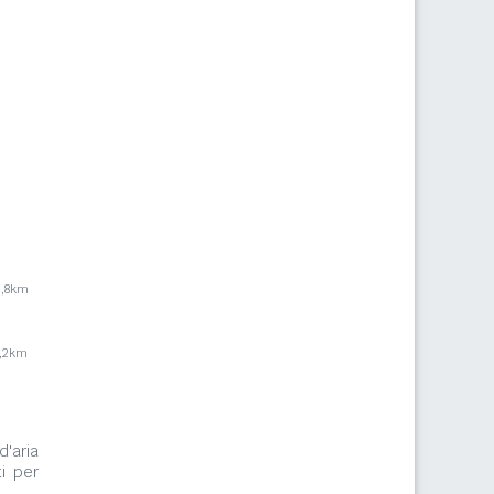
3,8km
8,2km
m
d'aria
i per