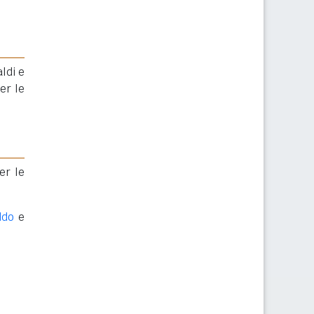
ldi e
er le
er le
ddo
e