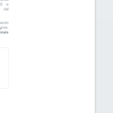
rd) e
e dal
zzando
gree,
imale