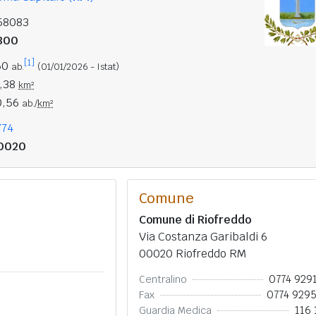
58083
300
[1]
50
ab.
(01/01/2026 - Istat)
2,38
km²
0,56
ab./
km²
774
0020
Comune
Comune di Riofreddo
Via Costanza Garibaldi 6
00020 Riofreddo RM
0774 929
Centralino
0774 929
Fax
116 
Guardia Medica