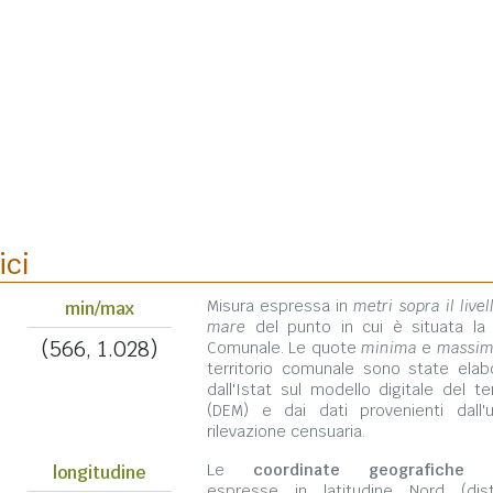
ici
Misura espressa in
metri sopra il livel
min/max
mare
del punto in cui è situata la
(566, 1.028)
Comunale. Le quote
minima
e
massi
territorio comunale sono state elab
dall'Istat sul modello digitale del te
(DEM) e dai dati provenienti dall'u
rilevazione censuaria.
Le
coordinate geografiche
s
longitudine
espresse in latitudine Nord (dis