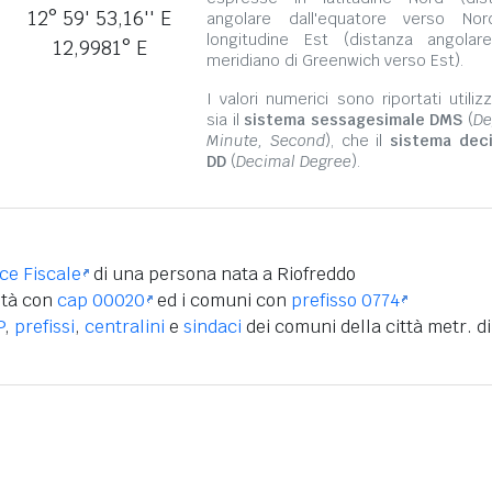
12° 59' 53,16'' E
angolare dall'equatore verso No
longitudine Est (distanza angolar
12,9981° E
meridiano di Greenwich verso Est).
I valori numerici sono riportati utili
sia il
sistema sessagesimale DMS
(
De
Minute, Second
), che il
sistema dec
DD
(
Decimal Degree
).
ice Fiscale
di una persona nata a Riofreddo
ità con
cap 00020
ed i comuni con
prefisso 0774
P
,
prefissi
,
centralini
e
sindaci
dei comuni della città metr. di