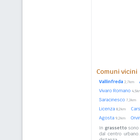
Comuni vicini
Vallinfreda
2,7km
Vivaro Romano
4,5k
Saracinesco
7,3km
Licenza
Cars
8,2km
Agosta
Orvi
9,2km
In
grassetto
sono r
dal centro urbano
distanza.