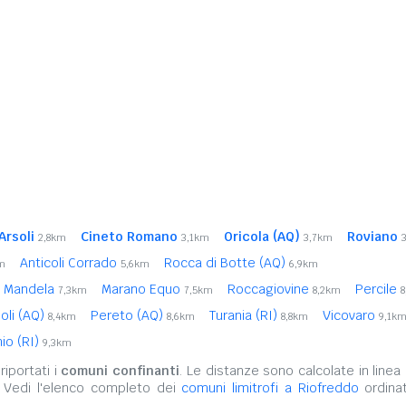
Arsoli
Cineto Romano
Oricola (AQ)
Roviano
2,8km
3,1km
3,7km
Anticoli Corrado
Rocca di Botte (AQ)
m
5,6km
6,9km
Mandela
Marano Equo
Roccagiovine
Percile
7,3km
7,5km
8,2km
oli (AQ)
Pereto (AQ)
Turania (RI)
Vicovaro
8,4km
8,6km
8,8km
9,1k
nio (RI)
9,3km
iportati i
comuni confinanti
. Le distanze sono calcolate in linea 
. Vedi l'elenco completo dei
comuni limitrofi a Riofreddo
ordinat