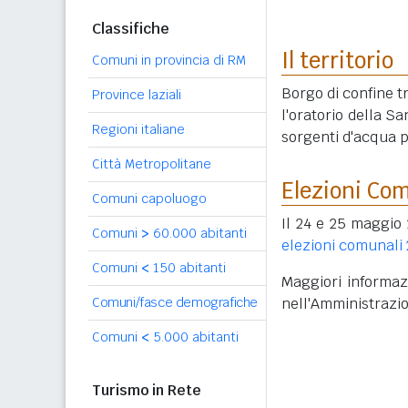
Classifiche
Il territorio
Comuni in provincia di RM
Borgo di confine t
Province laziali
l'oratorio della S
Regioni italiane
sorgenti d'acqua 
Città Metropolitane
Elezioni Co
Comuni capoluogo
Il 24 e 25 maggio 
Comuni
>
60.000 abitanti
elezioni comunali
Comuni
<
150 abitanti
Maggiori informazi
nell'Amministrazi
Comuni/fasce demografiche
Comuni
<
5.000 abitanti
Turismo in Rete