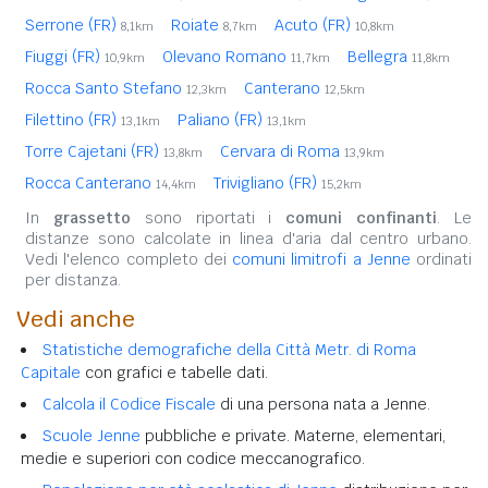
Serrone (FR)
Roiate
Acuto (FR)
8,1km
8,7km
10,8km
Fiuggi (FR)
Olevano Romano
Bellegra
10,9km
11,7km
11,8km
Rocca Santo Stefano
Canterano
12,3km
12,5km
Filettino (FR)
Paliano (FR)
13,1km
13,1km
Torre Cajetani (FR)
Cervara di Roma
13,8km
13,9km
Rocca Canterano
Trivigliano (FR)
14,4km
15,2km
In
grassetto
sono riportati i
comuni confinanti
. Le
distanze sono calcolate in linea d'aria dal centro urbano.
Vedi l'elenco completo dei
comuni limitrofi a Jenne
ordinati
per distanza.
Vedi anche
Statistiche demografiche della Città Metr. di Roma
Capitale
con grafici e tabelle dati.
Calcola il Codice Fiscale
di una persona nata a Jenne.
Scuole Jenne
pubbliche e private. Materne, elementari,
medie e superiori con codice meccanografico.