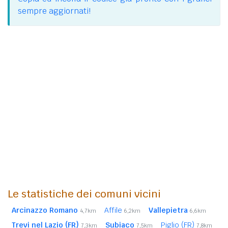
sempre aggiornati!
Le statistiche dei comuni vicini
Arcinazzo Romano
Affile
Vallepietra
4,7km
6,2km
6,6km
Trevi nel Lazio (FR)
Subiaco
Piglio (FR)
7,3km
7,5km
7,8km