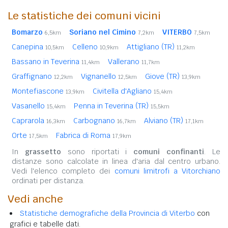
Le statistiche dei comuni vicini
Bomarzo
Soriano nel Cimino
VITERBO
6,5km
7,2km
7,5km
Canepina
Celleno
Attigliano (TR)
10,5km
10,9km
11,2km
Bassano in Teverina
Vallerano
11,4km
11,7km
Graffignano
Vignanello
Giove (TR)
12,2km
12,5km
13,9km
Montefiascone
Civitella d'Agliano
13,9km
15,4km
Vasanello
Penna in Teverina (TR)
15,4km
15,5km
Caprarola
Carbognano
Alviano (TR)
16,3km
16,7km
17,1km
Orte
Fabrica di Roma
17,5km
17,9km
In
grassetto
sono riportati i
comuni confinanti
. Le
distanze sono calcolate in linea d'aria dal centro urbano.
Vedi l'elenco completo dei
comuni limitrofi a Vitorchiano
ordinati per distanza.
Vedi anche
Statistiche demografiche della Provincia di Viterbo
con
grafici e tabelle dati.