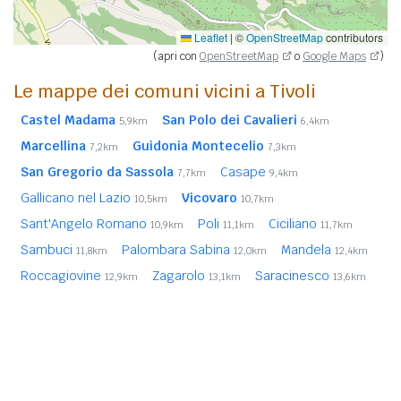
Leaflet
|
©
OpenStreetMap
contributors
(apri con
OpenStreetMap
o
Google Maps
)
Le mappe dei comuni vicini a Tivoli
Castel Madama
San Polo dei Cavalieri
5,9km
6,4km
Marcellina
Guidonia Montecelio
7,2km
7,3km
San Gregorio da Sassola
Casape
7,7km
9,4km
Gallicano nel Lazio
Vicovaro
10,5km
10,7km
Sant'Angelo Romano
Poli
Ciciliano
10,9km
11,1km
11,7km
Sambuci
Palombara Sabina
Mandela
11,8km
12,0km
12,4km
Roccagiovine
Zagarolo
Saracinesco
12,9km
13,1km
13,6km
Pisoniano
Colonna
14,6km
14,6km
Castel San Pietro Romano
ROMA
15,1km
26,9km
In
grassetto
sono riportati i
comuni confinanti
. Le
distanze sono calcolate in linea d'aria dal centro urbano.
Vedi l'elenco completo dei
comuni limitrofi a Tivoli
ordinati