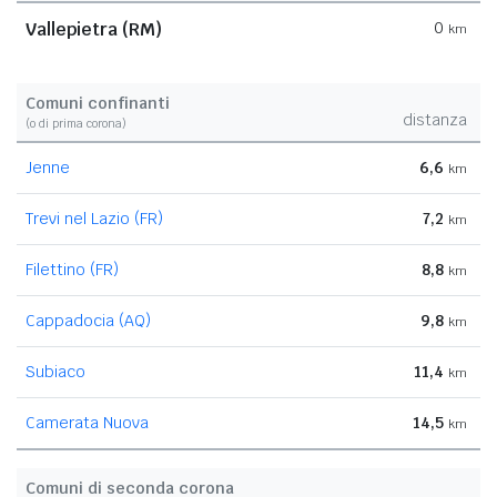
Vallepietra (RM)
0
km
Comuni confinanti
distanza
(o di prima corona)
Jenne
6,6
km
Trevi nel Lazio (FR)
7,2
km
Filettino (FR)
8,8
km
Cappadocia (AQ)
9,8
km
Subiaco
11,4
km
Camerata Nuova
14,5
km
Comuni di seconda corona