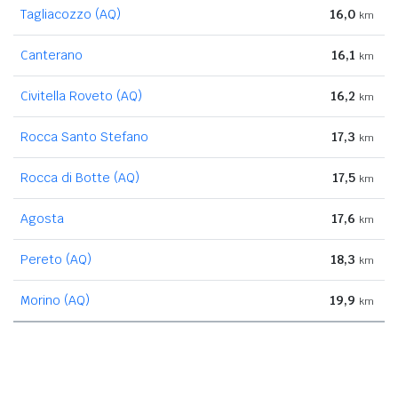
Tagliacozzo (AQ)
16,0
km
Canterano
16,1
km
Civitella Roveto (AQ)
16,2
km
Rocca Santo Stefano
17,3
km
Rocca di Botte (AQ)
17,5
km
Agosta
17,6
km
Pereto (AQ)
18,3
km
Morino (AQ)
19,9
km