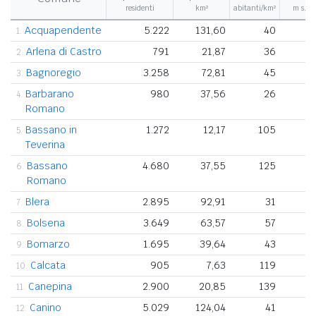
residenti
km²
abitanti/km²
m s.l.m
Acquapendente
5.222
131,60
40
1.
Arlena di Castro
791
21,87
36
2.
Bagnoregio
3.258
72,81
45
3.
Barbarano
980
37,56
26
4.
Romano
Bassano in
1.272
12,17
105
5.
Teverina
Bassano
4.680
37,55
125
6.
Romano
Blera
2.895
92,91
31
7.
Bolsena
3.649
63,57
57
8.
Bomarzo
1.695
39,64
43
9.
Calcata
905
7,63
119
10.
Canepina
2.900
20,85
139
11.
Canino
5.029
124,04
41
12.