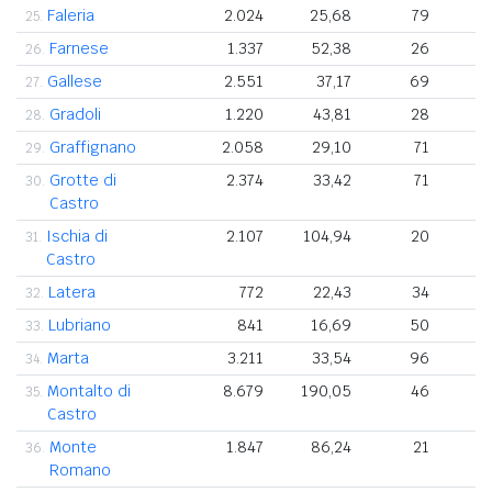
Faleria
2.024
25,68
79
25.
Farnese
1.337
52,38
26
26.
Gallese
2.551
37,17
69
27.
Gradoli
1.220
43,81
28
28.
Graffignano
2.058
29,10
71
29.
Grotte di
2.374
33,42
71
30.
Castro
Ischia di
2.107
104,94
20
31.
Castro
Latera
772
22,43
34
32.
Lubriano
841
16,69
50
33.
Marta
3.211
33,54
96
34.
Montalto di
8.679
190,05
46
35.
Castro
Monte
1.847
86,24
21
36.
Romano