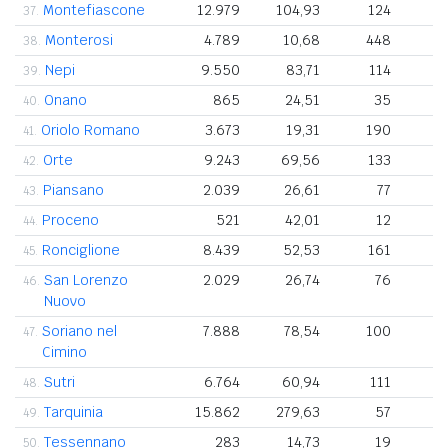
Montefiascone
12.979
104,93
124
37.
Monterosi
4.789
10,68
448
38.
Nepi
9.550
83,71
114
39.
Onano
865
24,51
35
40.
Oriolo Romano
3.673
19,31
190
41.
Orte
9.243
69,56
133
42.
Piansano
2.039
26,61
77
43.
Proceno
521
42,01
12
44.
Ronciglione
8.439
52,53
161
45.
San Lorenzo
2.029
26,74
76
46.
Nuovo
Soriano nel
7.888
78,54
100
47.
Cimino
Sutri
6.764
60,94
111
48.
Tarquinia
15.862
279,63
57
49.
Tessennano
283
14,73
19
50.