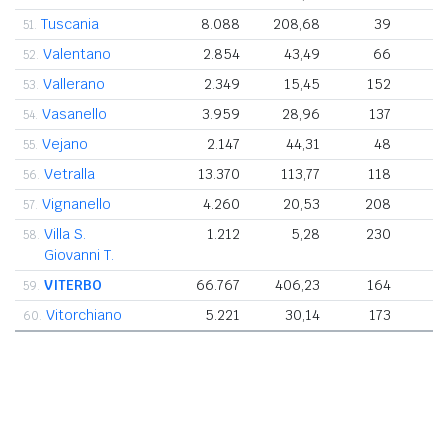
Tuscania
8.088
208,68
39
51.
Valentano
2.854
43,49
66
52.
Vallerano
2.349
15,45
152
53.
Vasanello
3.959
28,96
137
54.
Vejano
2.147
44,31
48
55.
Vetralla
13.370
113,77
118
56.
Vignanello
4.260
20,53
208
57.
Villa S.
1.212
5,28
230
58.
Giovanni T.
VITERBO
66.767
406,23
164
59.
Vitorchiano
5.221
30,14
173
60.