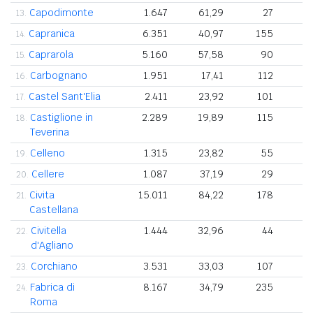
Capodimonte
1.647
61,29
27
13.
Capranica
6.351
40,97
155
14.
Caprarola
5.160
57,58
90
15.
Carbognano
1.951
17,41
112
16.
Castel Sant'Elia
2.411
23,92
101
17.
Castiglione in
2.289
19,89
115
18.
Teverina
Celleno
1.315
23,82
55
19.
Cellere
1.087
37,19
29
20.
Civita
15.011
84,22
178
21.
Castellana
Civitella
1.444
32,96
44
22.
d'Agliano
Corchiano
3.531
33,03
107
23.
Fabrica di
8.167
34,79
235
24.
Roma