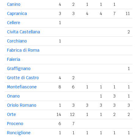
Canino
4
2
1
1
1
Capranica
3
3
4
4
7
11
Cellere
1
Civita Castellana
2
Corchiano
1
Fabrica di Roma
Faleria
Graffignano
1
Grotte di Castro
4
2
Montefiascone
8
6
1
1
1
1
Onano
1
3
1
Oriolo Romano
1
3
3
3
3
3
Orte
14
12
1
1
2
2
Proceno
6
7
Ronciglione
1
1
1
1
1
1