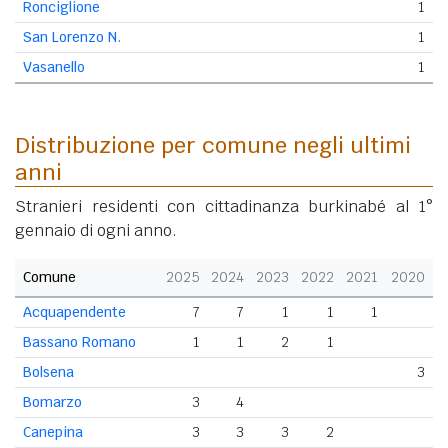
Ronciglione
1
San Lorenzo N.
1
Vasanello
1
Distribuzione per comune negli ultimi
anni
Stranieri residenti con cittadinanza burkinabé al 1°
gennaio di ogni anno.
Comune
2025
2024
2023
2022
2021
2020
Acquapendente
7
7
1
1
1
Bassano Romano
1
1
2
1
Bolsena
3
Bomarzo
3
4
Canepina
3
3
3
2