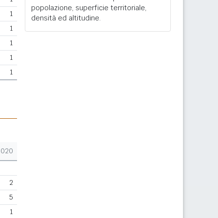
popolazione, superficie territoriale,
1
densità ed altitudine.
1
1
1
1
2020
2
5
1