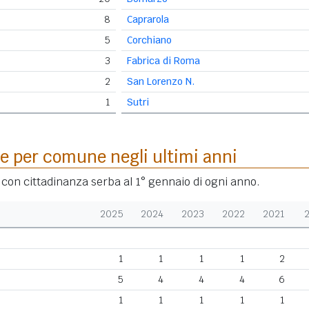
8
Caprarola
5
Corchiano
3
Fabrica di Roma
2
San Lorenzo N.
1
Sutri
e per comune negli ultimi anni
i con cittadinanza serba al 1° gennaio di ogni anno.
2025
2024
2023
2022
2021
1
1
1
1
2
5
4
4
4
6
1
1
1
1
1