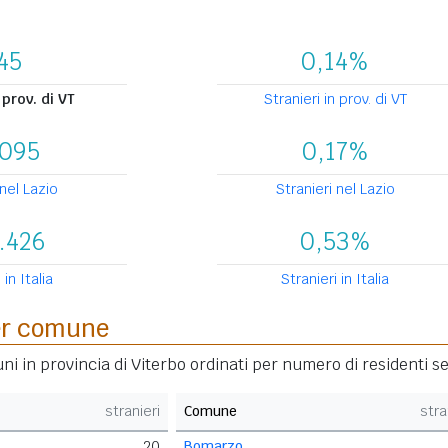
45
0,14%
 prov. di VT
Stranieri in prov. di VT
.095
0,17%
nel Lazio
Stranieri nel Lazio
.426
0,53%
 in Italia
Stranieri in Italia
per comune
ni in provincia di Viterbo ordinati per numero di residenti s
stranieri
Comune
stra
20
Bomarzo