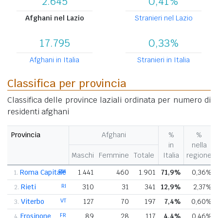
2.645
0,41%
Afghani nel Lazio
Stranieri nel Lazio
17.795
0,33%
Afghani in Italia
Stranieri in Italia
Classifica per provincia
Classifica delle province laziali ordinata per numero di
residenti afghani
Provincia
Afghani
%
%
in
nella
Maschi
Femmine
Totale
Italia
regione
Roma Capitale
RM
1.441
460
1.901
71,9%
0,36%
1.
Rieti
RI
310
31
341
12,9%
2,37%
2.
Viterbo
VT
127
70
197
7,4%
0,60%
3.
Frosinone
FR
89
28
117
4,4%
0,46%
4.