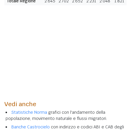
Totale Regione
2.645
2.702
2.652
2.231
2.048
1.821
Vedi anche
Statistiche Norma
grafici con l'andamento della
popolazione, movimento naturale e flussi migratori.
Banche Castrocielo
con indirizzo e codici ABI e CAB degli