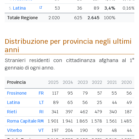
Latina
LT
53
36
89
3,4%
0,16%
5.
Totale Regione
2.020
625
2.645
100%
Distribuzione per provincia negli ultimi
anni
Stranieri residenti con cittadinanza afghana al 1°
gennaio di ogni anno.
Provincia
2025
2024
2023
2022
2021
2020
Frosinone
FR
117
95
79
57
55
56
Latina
LT
89
65
56
25
44
49
Rieti
RI
341
397
462
479
340
187
Roma Capitale
RM
1.901
1.941
1.865
1.578
1.561
1.485
Viterbo
VT
197
204
190
92
48
44