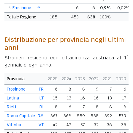
Frosinone
FR
6
6
0,9%
0,02%
5.
Totale Regione
185
453
638
100%
Distribuzione per provincia negli ultimi
anni
Stranieri residenti con cittadinanza austriaca al 1°
gennaio di ogni anno.
Provincia
2025
2024
2023
2022
2021
2020
Frosinone
FR
6
8
8
9
7
6
Latina
LT
15
13
16
16
13
17
Rieti
RI
8
6
7
8
8
8
Roma Capitale
RM
567
568
559
558
592
579
Viterbo
VT
42
42
37
32
36
35