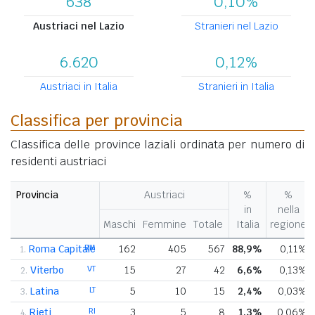
638
0,10%
Austriaci nel Lazio
Stranieri nel Lazio
6.620
0,12%
Austriaci in Italia
Stranieri in Italia
Classifica per provincia
Classifica delle province laziali ordinata per numero di
residenti austriaci
Provincia
Austriaci
%
%
in
nella
Maschi
Femmine
Totale
Italia
regione
Roma Capitale
RM
162
405
567
88,9%
0,11%
1.
Viterbo
VT
15
27
42
6,6%
0,13%
2.
Latina
LT
5
10
15
2,4%
0,03%
3.
Rieti
RI
3
5
8
1,3%
0,06%
4.