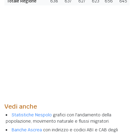
Totale Regione
638
637
627
623
656
645
Vedi anche
Statistiche Nespolo
grafici con l'andamento della
popolazione, movimento naturale e flussi migratori.
Banche Ascrea
con indirizzo e codici ABI e CAB degli