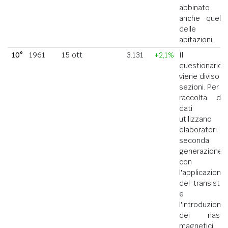
abbinato
anche quello
delle
abitazioni.
10°
1961
15 ott
3.131
+2,1%
Il
questionario
viene diviso in
sezioni. Per la
raccolta dei
dati si
utilizzano
elaboratori di
seconda
generazione
con
l'applicazione
del transistor
e
l'introduzione
dei nastri
magnetici.