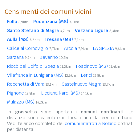
Censimenti dei comuni vicini
Follo
Podenzana (MS)
3,9km
4,1km
Santo Stefano di Magra
Vezzano Ligure
4,7km
5,4km
Aulla (MS)
Tresana (MS)
6,4km
7,1km
Calice al Cornoviglio
Arcola
LA SPEZIA
7,7km
7,9km
9,6km
Sarzana
Beverino
9,9km
10,2km
Riccò del Golfo di Spezia
Fosdinovo (MS)
11,2km
11,4km
Villafranca in Lunigiana (MS)
Lerici
12,6km
12,8km
Rocchetta di Vara
Castelnuovo Magra
13,1km
13,7km
Pignone
Licciana Nardi (MS)
13,8km
14,1km
Mulazzo (MS)
14,2km
In
grassetto
sono riportati i
comuni confinanti
. Le
distanze sono calcolate in linea d'aria dal centro urbano.
Vedi l'elenco completo dei
comuni limitrofi a Bolano
ordinati
per distanza.