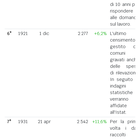
di 10 anni per
rispondere
alle domande
sul lavoro.
6°
1921
1 dic
2.277
+6,2%
L'ultimo
censimento
gestito dai
comuni
gravati anche
delle spese
di rilevazione.
In seguito le
indagini
statistiche
verranno
affidate
all'Istat.
7°
1931
21 apr
2.542
+11,6%
Per la prima
volta i dati
raccolti