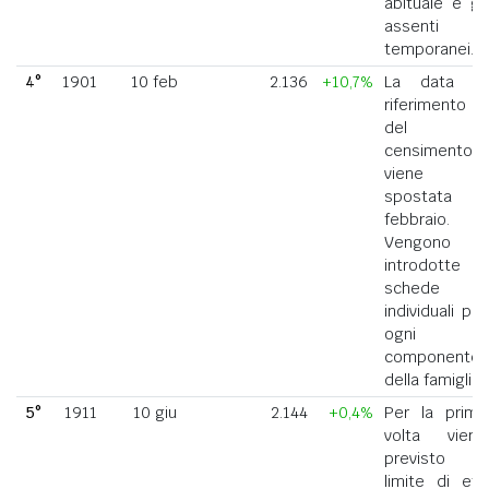
abituale e gli
assenti
temporanei.
4°
1901
10 feb
2.136
+10,7%
La data di
riferimento
del
censimento
viene
spostata a
febbraio.
Vengono
introdotte
schede
individuali per
ogni
componente
della famiglia.
5°
1911
10 giu
2.144
+0,4%
Per la prima
volta viene
previsto il
limite di età