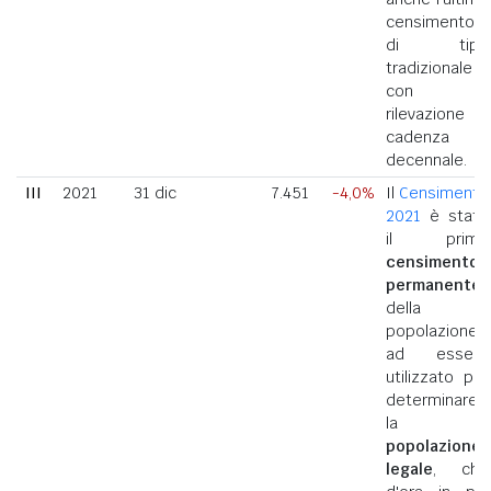
censimento
di tipo
tradizionale
con
rilevazione a
cadenza
decennale.
III
2021
31 dic
7.451
-4,0%
Il
Censimento
2021
è stato
il primo
censimento
permanente
della
popolazione
ad essere
utilizzato per
determinare
la
popolazione
legale
, che