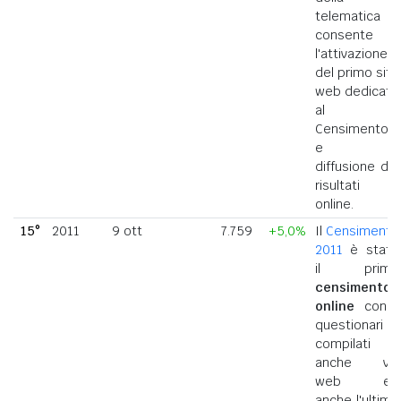
telematica
consente
l'attivazione
del primo sito
web dedicato
al
Censimento
e la
diffusione dei
risultati
online.
15°
2011
9 ott
7.759
+5,0%
Il
Censimento
2011
è stato
il primo
censimento
online
con i
questionari
compilati
anche via
web ed
anche l'ultimo