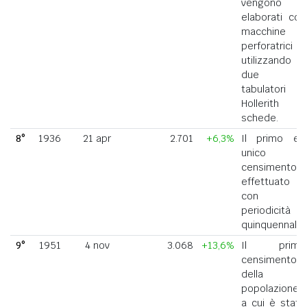
vengono
elaborati con
macchine
perforatrici
utilizzando
due
tabulatori
Hollerith a
schede.
8°
1936
21 apr
2.701
+6,3%
Il primo ed
unico
censimento
effettuato
con
periodicità
quinquennale.
9°
1951
4 nov
3.068
+13,6%
Il primo
censimento
della
popolazione
a cui è stato