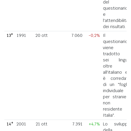
del
questionario
e
l'attendibilità
dei risultati.
13°
1991
20 ott
7.060
-0,2%
Il
questionario
viene
tradotto in
sei lingue
oltre
all'italiano ed
è corredato
di un "foglio
individuale
per straniero
non
residente in
Italia".
14°
2001
21 ott
7.391
+4,7%
Lo sviluppo
della