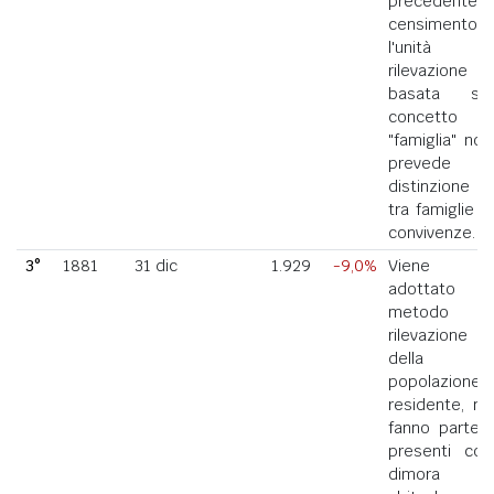
precedente
censimento,
l'unità di
rilevazione
basata sul
concetto di
"famiglia" non
prevede la
distinzione
tra famiglie e
convivenze.
3°
1881
31 dic
1.929
-9,0%
Viene
adottato il
metodo di
rilevazione
della
popolazione
residente, ne
fanno parte i
presenti con
dimora