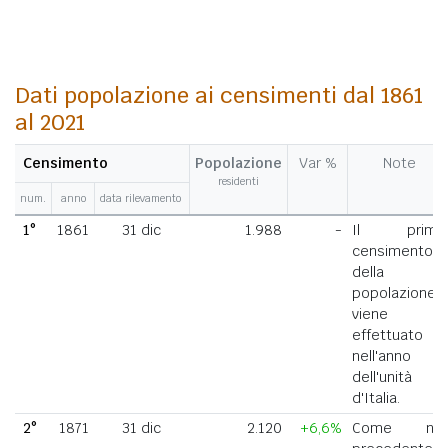
Dati popolazione ai censimenti dal 1861
al 2021
Censimento
Popolazione
Var %
Note
residenti
num.
anno
data rilevamento
1°
1861
31 dic
1.988
-
Il primo
censimento
della
popolazione
viene
effettuato
nell'anno
dell'unità
d'Italia.
2°
1871
31 dic
2.120
+6,6%
Come nel