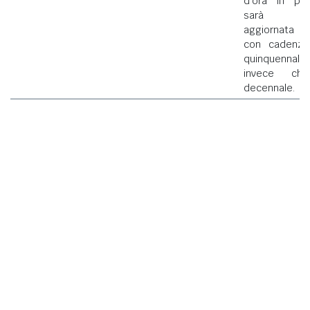
d'ora in poi
sarà
aggiornata
con cadenza
quinquennale
invece che
decennale.