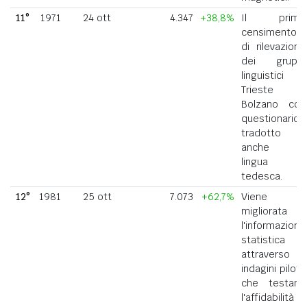
11°
1971
24 ott
4.347
+38,8%
Il primo
censimento
di rilevazione
dei gruppi
linguistici di
Trieste e
Bolzano con
questionario
tradotto
anche in
lingua
tedesca.
12°
1981
25 ott
7.073
+62,7%
Viene
migliorata
l'informazione
statistica
attraverso
indagini pilota
che testano
l'affidabilità