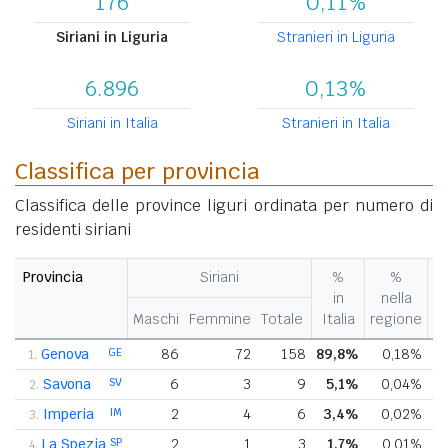
176
0,11%
Siriani in Liguria
Stranieri in Liguria
6.896
0,13%
Siriani in Italia
Stranieri in Italia
Classifica per provincia
Classifica delle province liguri ordinata per numero di
residenti siriani
Provincia
Siriani
%
%
V
in
nella
%
Maschi
Femmine
Totale
Italia
regione
p
Genova
GE
86
72
158
89,8%
0,18%
1.
Savona
SV
6
3
9
5,1%
0,04%
2.
Imperia
IM
2
4
6
3,4%
0,02%
+
3.
La Spezia
SP
2
1
3
1,7%
0,01%
4.