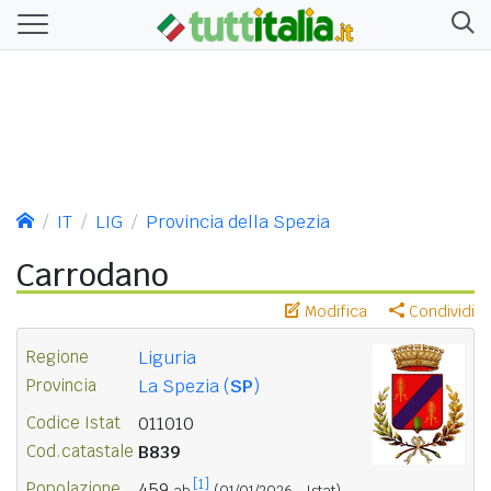
IT
LIG
Provincia della Spezia
Carrodano
Modifica
Condividi
Regione
Liguria
Provincia
La Spezia (
SP
)
Codice Istat
011010
Cod.catastale
B839
[1]
Popolazione
459
ab.
(01/01/2026 - Istat)