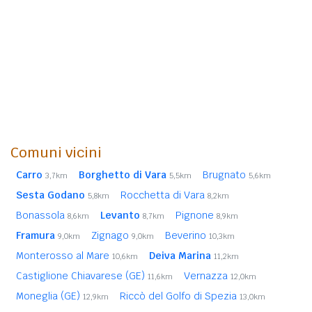
Comuni vicini
Carro
Borghetto di Vara
Brugnato
3,7km
5,5km
5,6km
Sesta Godano
Rocchetta di Vara
5,8km
8,2km
Bonassola
Levanto
Pignone
8,6km
8,7km
8,9km
Framura
Zignago
Beverino
9,0km
9,0km
10,3km
Monterosso al Mare
Deiva Marina
10,6km
11,2km
Castiglione Chiavarese (GE)
Vernazza
11,6km
12,0km
Moneglia (GE)
Riccò del Golfo di Spezia
12,9km
13,0km