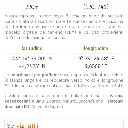
220
(120, 741)
m
Misura espressa in
metri sopra il livello del mare
del punto in
cui è situata la Casa Comunale. Le quote
minima
e
massima
del territorio comunale sono state elaborate dall'Istat sul
modello digitale del terreno (DEM) e dai dati provenienti
dall'ultima rilevazione censuaria.
latitudine
longitudine
44° 14' 33,00'' N
9° 39' 24,48'' E
44,2425° N
9,6568° E
Le
coordinate geografiche
sono espresse in latitudine Nord
(distanza angolare dall'equatore verso Nord) e longitudine
Est (distanza angolare dal meridiano di Greenwich verso Est).
I valori numerici sono riportati utilizzando sia il
sistema
sessagesimale DMS
(
Degree, Minute, Second
), che il
sistema
decimale DD
(
Decimal Degree
).
Servizi utili