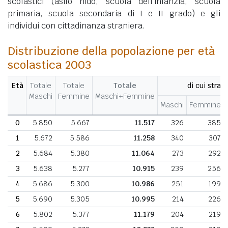
scolastici (asilo nido, scuola dell'infanzia, scuola
primaria, scuola secondaria di I e II grado) e gli
individui con cittadinanza straniera.
Distribuzione della popolazione per età
scolastica 2003
Età
Totale
Totale
Totale
di cui strani
Maschi
Femmine
Maschi+Femmine
Maschi
Femmine
0
5.850
5.667
11.517
326
385
1
5.672
5.586
11.258
340
307
2
5.684
5.380
11.064
273
292
3
5.638
5.277
10.915
239
256
4
5.686
5.300
10.986
251
199
5
5.690
5.305
10.995
214
226
6
5.802
5.377
11.179
204
219