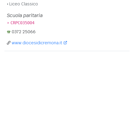
Liceo Classico
Scuola paritaria
»
CRPC035004
0372 25066
www.diocesidicremona.it