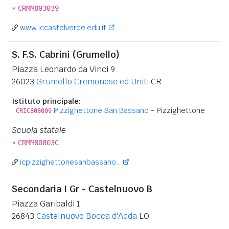
»
CRMM803039
www.iccastelverde.edu.it
S. F.S. Cabrini (Grumello)
Piazza Leonardo da Vinci 9
26023
Grumello Cremonese ed Uniti
CR
Istituto principale:
Pizzighettone San Bassano
- Pizzighettone
CRIC808009
Scuola statale
»
CRMM80803C
icpizzighettonesanbassano...
Secondaria I Gr - Castelnuovo B
Piazza Garibaldi 1
26843
Castelnuovo Bocca d'Adda
LO