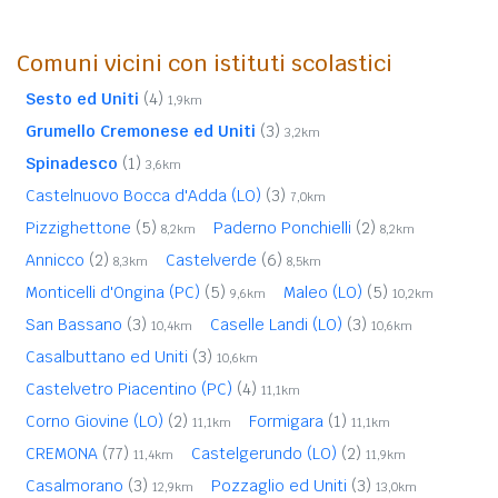
Comuni vicini con istituti scolastici
Sesto ed Uniti
(4)
1,9km
Grumello Cremonese ed Uniti
(3)
3,2km
Spinadesco
(1)
3,6km
Castelnuovo Bocca d'Adda (LO)
(3)
7,0km
Pizzighettone
(5)
Paderno Ponchielli
(2)
8,2km
8,2km
Annicco
(2)
Castelverde
(6)
8,3km
8,5km
Monticelli d'Ongina (PC)
(5)
Maleo (LO)
(5)
9,6km
10,2km
San Bassano
(3)
Caselle Landi (LO)
(3)
10,4km
10,6km
Casalbuttano ed Uniti
(3)
10,6km
Castelvetro Piacentino (PC)
(4)
11,1km
Corno Giovine (LO)
(2)
Formigara
(1)
11,1km
11,1km
CREMONA
(77)
Castelgerundo (LO)
(2)
11,4km
11,9km
Casalmorano
(3)
Pozzaglio ed Uniti
(3)
12,9km
13,0km