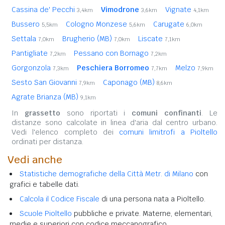
Cassina de' Pecchi
Vimodrone
Vignate
3,4km
3,6km
4,1km
Bussero
Cologno Monzese
Carugate
5,5km
5,6km
6,0km
Settala
Brugherio (MB)
Liscate
7,0km
7,0km
7,1km
Pantigliate
Pessano con Bornago
7,2km
7,2km
Gorgonzola
Peschiera Borromeo
Melzo
7,3km
7,7km
7,9km
Sesto San Giovanni
Caponago (MB)
7,9km
8,6km
Agrate Brianza (MB)
9,1km
In
grassetto
sono riportati i
comuni confinanti
. Le
distanze sono calcolate in linea d'aria dal centro urbano.
Vedi l'elenco completo dei
comuni limitrofi a Pioltello
ordinati per distanza.
Vedi anche
Statistiche demografiche della Città Metr. di Milano
con
grafici e tabelle dati.
Calcola il Codice Fiscale
di una persona nata a Pioltello.
Scuole Pioltello
pubbliche e private. Materne, elementari,
medie e superiori con codice meccanografico.