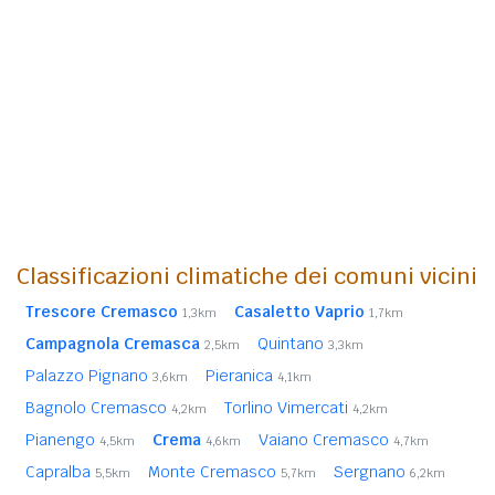
Classificazioni climatiche dei comuni vicini
Trescore Cremasco
Casaletto Vaprio
1,3km
1,7km
Campagnola Cremasca
Quintano
2,5km
3,3km
Palazzo Pignano
Pieranica
3,6km
4,1km
Bagnolo Cremasco
Torlino Vimercati
4,2km
4,2km
Pianengo
Crema
Vaiano Cremasco
4,5km
4,6km
4,7km
Capralba
Monte Cremasco
Sergnano
5,5km
5,7km
6,2km