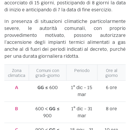
accorciato di 15 giorni, posticipando di 8 giorni la data
di inizio e anticipando di 7 la data di fine esercizio.
In presenza di situazioni climatiche particolarmente
severe, le autorità comunali, con proprio
provvedimento motivato, possono autorizzare
l’accensione degli impianti termici alimentati a gas
anche al di fuori dei periodi indicati al decreto, purché
per una durata giornaliera ridotta.
Zona
Comuni con
Periodo
Ore al
climatica
gradi-giorno
giorno
A
GG
≤ 600
1° dic - 15
6 ore
mar
B
600 <
GG
≤
1° dic - 31
8 ore
900
mar
C
900 <
GG
≤
15 nov - 31
10 ore