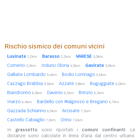
Rischio sismico dei comuni vicini
Luvinate
Barasso
VARESE
1,2km
2,2km
3,0km
Comerio
Induno Olona
Gavirate
3,3km
4,5km
5,0km
Galliate Lombardo
Bodio Lomnago
5,4km
5,5km
Cazzago Brabbia
Azzate
Buguggiate
5,5km
5,8km
6,0km
Biandronno
Daverio
Brinzio
6,0km
6,1km
6,3km
Inarzo
Bardello con Malgesso e Bregano
6,4km
6,7km
Gazzada Schianno
Arcisate
6,9km
7,1km
Castello Cabiaglio
Orino
7,1km
7,6km
In
grassetto
sono riportati i
comuni confinanti
. Le
distanze sono calcolate in linea d'aria dal centro urbano.