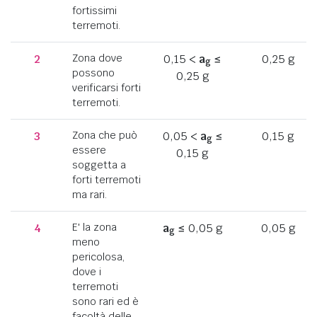
fortissimi
terremoti.
2
Zona dove
0,15 <
a
≤
0,25 g
g
possono
0,25 g
verificarsi forti
terremoti.
3
Zona che può
0,05 <
a
≤
0,15 g
g
essere
0,15 g
soggetta a
forti terremoti
ma rari.
4
E' la zona
a
≤ 0,05 g
0,05 g
g
meno
pericolosa,
dove i
terremoti
sono rari ed è
facoltà delle