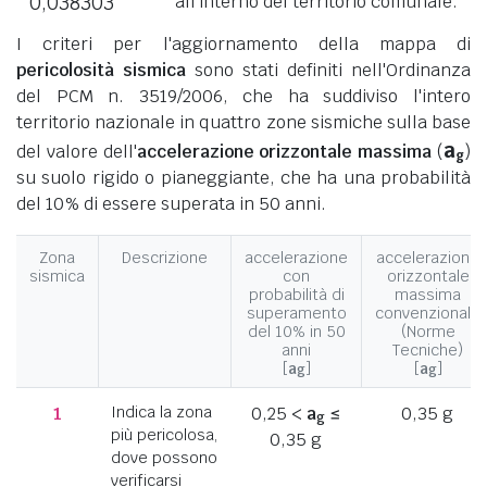
0,038303
all'interno del territorio comunale.
I criteri per l'aggiornamento della mappa di
pericolosità sismica
sono stati definiti nell'Ordinanza
del PCM n. 3519/2006, che ha suddiviso l'intero
territorio nazionale in quattro zone sismiche sulla base
a
del valore dell'
accelerazione orizzontale massima
(
)
g
su suolo rigido o pianeggiante, che ha una probabilità
del 10% di essere superata in 50 anni.
Zona
Descrizione
accelerazione
accelerazione
sismica
con
orizzontale
probabilità di
massima
superamento
convenzionale
del 10% in 50
(Norme
anni
Tecniche)
[
a
]
[
a
]
g
g
1
Indica la zona
0,25 <
a
≤
0,35 g
g
più pericolosa,
0,35 g
dove possono
verificarsi