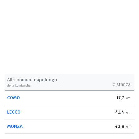
Altri
comuni capoluogo
distanza
della Lombardia
COMO
17,7
km
LECCO
41,4
km
MONZA
43,8
km