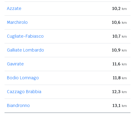
Azzate
10,2
km
Marchirolo
10,6
km
Cugliate-Fabiasco
10,7
km
Galliate Lombardo
10,9
km
Gavirate
11,6
km
Bodio Lomnago
11,8
km
Cazzago Brabbia
12,3
km
Biandronno
13,1
km