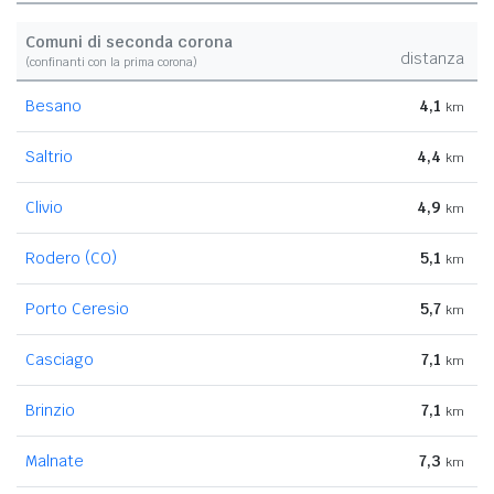
Comuni di seconda corona
distanza
(confinanti con la prima corona)
Besano
4,1
km
Saltrio
4,4
km
Clivio
4,9
km
Rodero (CO)
5,1
km
Porto Ceresio
5,7
km
Casciago
7,1
km
Brinzio
7,1
km
Malnate
7,3
km