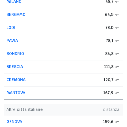
MILANO
48,7
km
BERGAMO
64,5
km
LODI
78,0
km
PAVIA
78,1
km
SONDRIO
84,8
km
BRESCIA
111,8
km
CREMONA
120,7
km
MANTOVA
167,9
km
Altre
città italiane
distanza
GENOVA
159,6
km