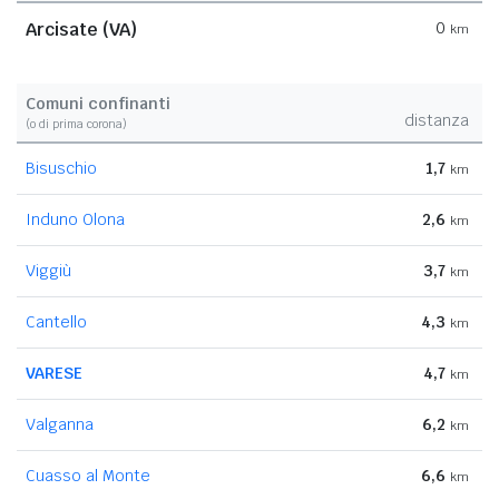
Arcisate (VA)
0
km
Comuni confinanti
distanza
(o di prima corona)
Bisuschio
1,7
km
Induno Olona
2,6
km
Viggiù
3,7
km
Cantello
4,3
km
VARESE
4,7
km
Valganna
6,2
km
Cuasso al Monte
6,6
km