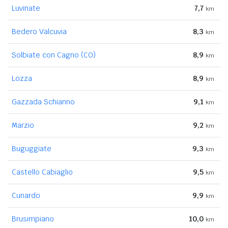
Luvinate
7,7
km
Bedero Valcuvia
8,3
km
Solbiate con Cagno (CO)
8,9
km
Lozza
8,9
km
Gazzada Schianno
9,1
km
Marzio
9,2
km
Buguggiate
9,3
km
Castello Cabiaglio
9,5
km
Cunardo
9,9
km
Brusimpiano
10,0
km