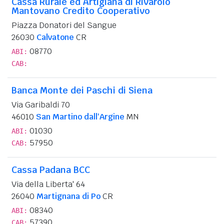
Cassa Rurale ed Artigiana di Rivarolo
Mantovano Credito Cooperativo
Piazza Donatori del Sangue
26030
Calvatone
CR
08770
ABI:
CAB:
Banca Monte dei Paschi di Siena
Via Garibaldi 70
46010
San Martino dall'Argine
MN
01030
ABI:
57950
CAB:
Cassa Padana BCC
Via della Liberta' 64
26040
Martignana di Po
CR
08340
ABI:
57390
CAB: