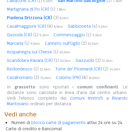
Calvatone (CR)
(1)
San Martino dall'Argine
(1)
6,5km
7,4km
Martignana di Po (CR)
(1)
7,8km
Piadena Drizzona (CR)
(3)
8,1km
Casalmaggiore (CR)
(8)
Sabbioneta
(4)
8,5km
9,1km
Gussola (CR)
(1)
Commessaggio
(1)
9,3km
9,3km
Marcaria
(1)
Canneto sull'Oglio
(2)
9,6km
10,1km
Acquanegra sul Chiese
(1)
10,3km
Scandolara Ravara (CR)
(1)
Gazzuolo
(2)
10,3km
11,4km
Redondesco
(1)
Torre de' Picenardi (CR)
(2)
12,4km
14,1km
Casalromano
(2)
Colorno (PR)
(8)
15,4km
16,6km
In
grassetto
sono riportati i
comuni confinanti
. Le
distanze sono calcolate in linea d'aria dal centro urbano.
Vedi l'elenco completo dei
comuni limitrofi a Rivarolo
Mantovano
ordinati per distanza.
Vedi anche
Numeri di
blocco carte di pagamento
attivi 24 ore su 24.
Carte di credito e Bancomat.