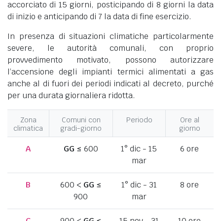
accorciato di 15 giorni, posticipando di 8 giorni la data
di inizio e anticipando di 7 la data di fine esercizio.
In presenza di situazioni climatiche particolarmente
severe, le autorità comunali, con proprio
provvedimento motivato, possono autorizzare
l’accensione degli impianti termici alimentati a gas
anche al di fuori dei periodi indicati al decreto, purché
per una durata giornaliera ridotta.
Zona
Comuni con
Periodo
Ore al
climatica
gradi-giorno
giorno
A
GG
≤ 600
1° dic - 15
6 ore
mar
B
600 <
GG
≤
1° dic - 31
8 ore
900
mar
C
900 <
GG
≤
15 nov - 31
10 ore