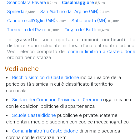
Scandolara Ravara
Casalmaggiore
8,2km
8,5km
Spineda
San Martino dall'Argine (MN)
8,6km
9,4km
Canneto sull'Oglio (MN)
Sabbioneta (MN)
9,5km
10,3km
Torricella del Pizzo
Cingia de' Botti
10,3km
10,4km
In
grassetto
sono riportati i
comuni confinanti
. Le
distanze sono calcolate in linea d'aria dal centro urbano.
Vedi l'elenco completo dei
comuni limitrofi a Casteldidone
ordinati per distanza.
Vedi anche
Rischio sismico di Casteldidone
indica il valore della
pericolosità sismica in cui è classificato il territorio
comunale.
Sindaci dei Comuni in Provincia di Cremona
oggi in carica
con le coalizioni politiche di appartenenza.
Scuole Casteldidone
pubbliche e private. Materne,
elementari, medie e superiori con codice meccanografico.
Comuni limitrofi a Casteldidone
di prima e seconda
corona con le distanze in km.