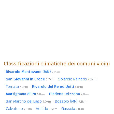
Classificazioni climatiche dei comuni vicini
Rivarolo Mantovano (MN)
2,2km
San Giovanni in Croce
Solarolo Rainerio
2,7km
4,2km
Tornata
Rivarolo del Re ed Uniti
4,3km
6,8km
Martignana di Po
Piadena Drizzona
6,8km
7,0km
San Martino del Lago
Bozzolo (MN)
7,0km
7,1km
Calvatone
Voltido
Gussola
7,1km
7,4km
7,8km