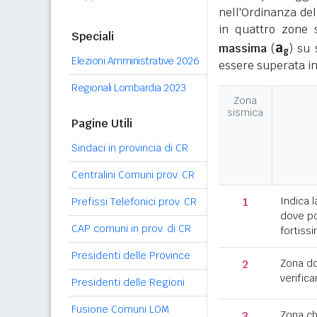
nell'Ordinanza del
in quattro zone s
Speciali
a
massima
(
) su 
g
Elezioni Amministrative 2026
essere superata in
Regionali Lombardia 2023
Zona
sismica
Pagine Utili
Sindaci in provincia di CR
Centralini Comuni prov. CR
1
Indica l
Prefissi Telefonici prov. CR
dove po
CAP comuni in prov. di CR
fortissi
Presidenti delle Province
2
Zona d
verifica
Presidenti delle Regioni
Fusione Comuni LOM
3
Zona c