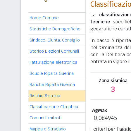
Classificazi
La
classificazio
Home Comune
tecniche
specific
geografiche caratt
Statistiche Demografiche
Sindaco, Giunta, Consiglio
In basso è riport
nell'Ordinanza del
Storico Elezioni Comunali
con la Delibera de
entrata in vigore il
Fatturazione elettronica
Scuole Ripalta Guerina
Zona sismica
Banche Ripalta Guerina
3
Rischio Sismico
Classificazione Climatica
AgMax
0,084945
Comuni Limitrofi
I criteri per l'ag
Mappa e Stradario