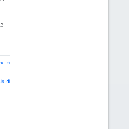
12
ne di
ia di