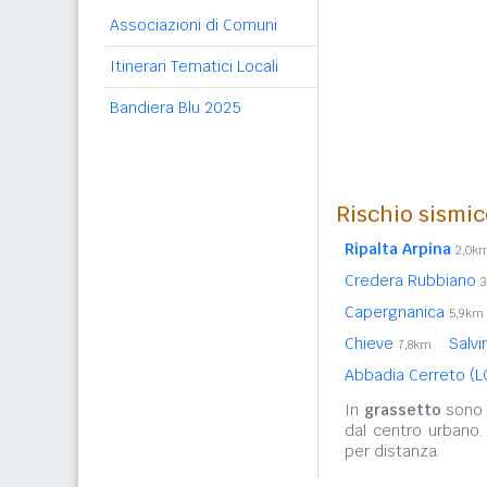
Associazioni di Comuni
Itinerari Tematici Locali
Bandiera Blu 2025
Rischio sismic
Ripalta Arpina
2,0k
Credera Rubbiano
Capergnanica
5,9km
Chieve
Salvi
7,8km
Abbadia Cerreto (
In
grassetto
sono r
dal centro urbano.
per distanza.