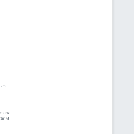
9km
d'aria
inati