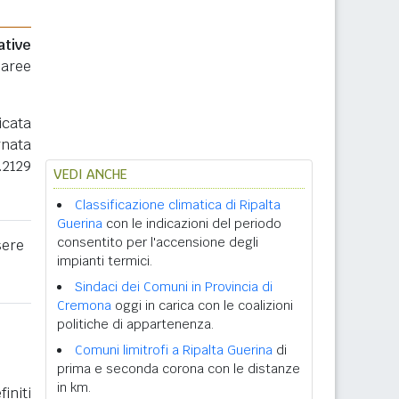
ative
 aree
icata
rnata
.2129
VEDI ANCHE
Classificazione climatica di Ripalta
Guerina
con le indicazioni del periodo
consentito per l'accensione degli
sere
impianti termici.
Sindaci dei Comuni in Provincia di
Cremona
oggi in carica con le coalizioni
politiche di appartenenza.
Comuni limitrofi a Ripalta Guerina
di
prima e seconda corona con le distanze
in km.
initi