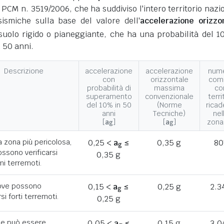
 PCM n. 3519/2006, che ha suddiviso l'intero territorio nazi
ismiche sulla base del valore dell'
accelerazione orizzo
suolo rigido o pianeggiante, che ha una probabilità del 1
 50 anni.
Descrizione
accelerazione
accelerazione
num
con
orizzontale
com
probabilità di
massima
co
superamento
convenzionale
terri
del 10% in 50
(Norme
ricad
anni
Tecniche)
nel
[
a
]
[
a
]
zona
g
g
a zona più pericolosa,
0,25 <
a
≤
0,35 g
80
g
ssono verificarsi
0,35 g
mi terremoti.
ove possono
0,15 <
a
≤
0,25 g
2.3
g
rsi forti terremoti.
0,25 g
he può essere
0,05 <
a
≤
0,15 g
3.0