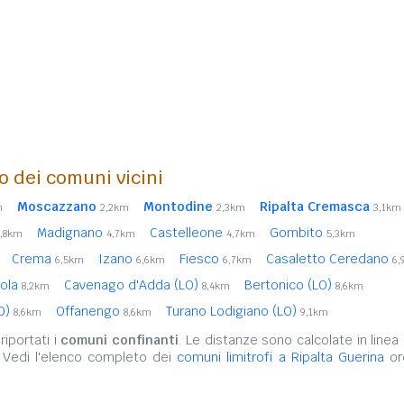
o dei comuni vicini
Moscazzano
Montodine
Ripalta Cremasca
m
2,2km
2,3km
3,1km
Madignano
Castelleone
Gombito
3,8km
4,7km
4,7km
5,3km
Crema
Izano
Fiesco
Casaletto Ceredano
6,5km
6,6km
6,7km
6,
rola
Cavenago d'Adda (LO)
Bertonico (LO)
8,2km
8,4km
8,6km
LO)
Offanengo
Turano Lodigiano (LO)
8,6km
8,6km
9,1km
iportati i
comuni confinanti
. Le distanze sono calcolate in linea 
 Vedi l'elenco completo dei
comuni limitrofi a Ripalta Guerina
ord