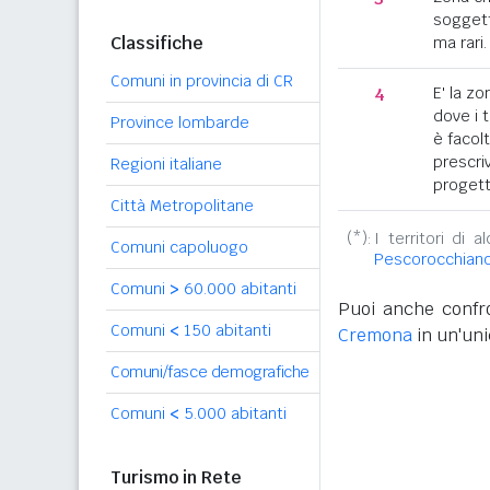
soggett
Classifiche
ma rari.
Comuni in provincia di CR
4
E' la z
dove i 
Province lombarde
è facol
prescriv
Regioni italiane
progett
Città Metropolitane
(*):
I territori di 
Comuni capoluogo
Pescorocchian
Comuni
>
60.000 abitanti
Puoi anche confro
Comuni
<
150 abitanti
Cremona
in un'uni
Comuni/fasce demografiche
Comuni
<
5.000 abitanti
Turismo in Rete