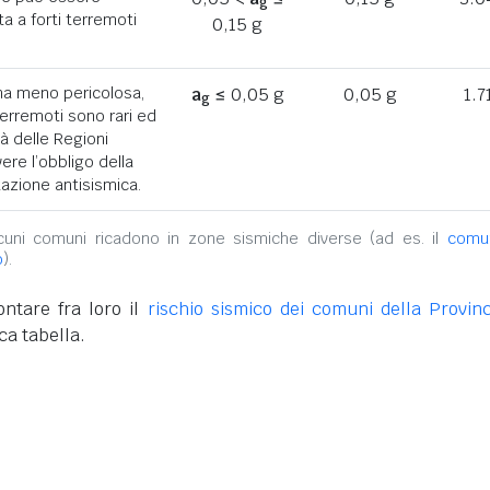
g
a a forti terremoti
0,15 g
ona meno pericolosa,
a
≤ 0,05 g
0,05 g
1.7
g
terremoti sono rari ed
tà delle Regioni
ere l’obbligo della
azione antisismica.
alcuni comuni ricadono in zone sismiche diverse (ad es. il
comu
o
).
ntare fra loro il
rischio sismico dei comuni della Provinc
ca tabella.