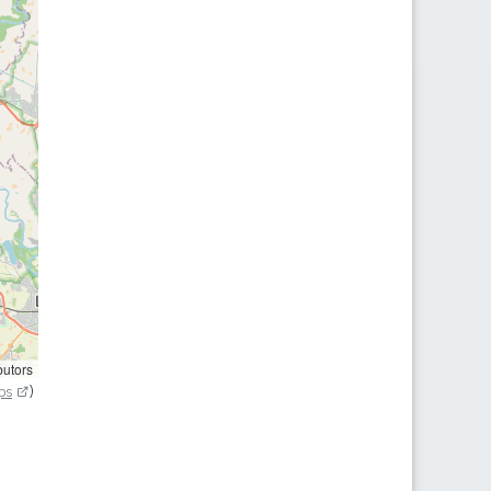
butors
ps
)