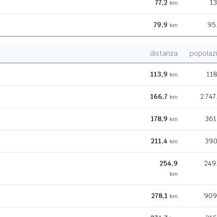
77,2
13
km
79,9
95
km
distanza
popolaz
113,9
118
km
166,7
2.747
km
178,9
361
km
211,4
390
km
254,9
249
km
278,1
909
km