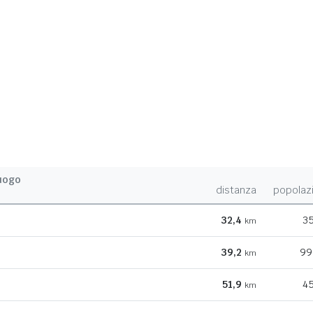
uogo
distanza
popolaz
32,4
35
km
39,2
99
km
51,9
45
km