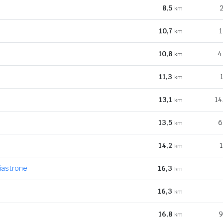
8,5
2
km
10,7
1
km
10,8
4
km
11,3
km
13,1
14
km
13,5
6
km
14,2
1
km
iastrone
16,3
km
16,3
km
16,8
9
km