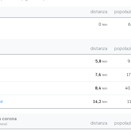
distanza
popolaz
0
6
km
distanza
popolaz
5,8
9
km
7,6
17
km
8,4
40
km
he
14,2
1
km
a corona
distanza
popolaz
orona)