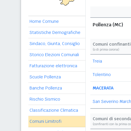
Home Comune
Pollenza (MC)
Statistiche Demografiche
Sindaco, Giunta, Consiglio
Comuni confinanti
(o di prima corona)
Storico Elezioni Comunali
Treia
Fatturazione elettronica
Tolentino
Scuole Pollenza
Banche Pollenza
MACERATA
Rischio Sismico
San Severino Marc
Classificazione Climatica
Comuni di second
Comuni Limitrofi
(confinanti con la prima c