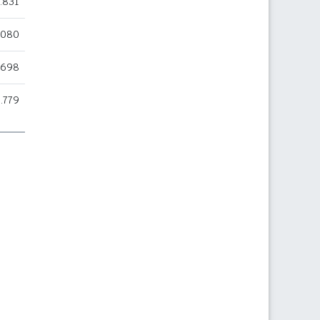
.831
.080
.698
.779