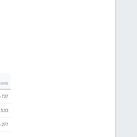
ione
.727
.533
.277