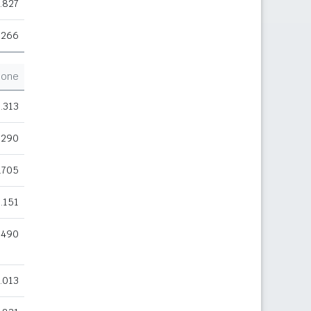
.827
.266
ione
.313
.290
.705
.151
.490
.013