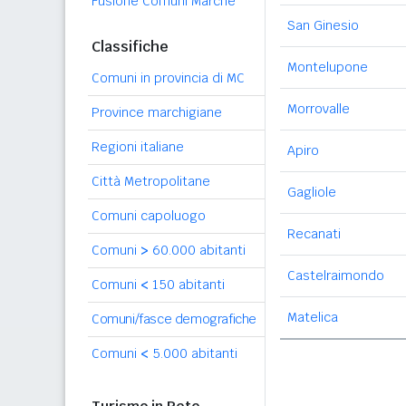
Fusione Comuni Marche
San Ginesio
Classifiche
Montelupone
Comuni in provincia di MC
Morrovalle
Province marchigiane
Regioni italiane
Apiro
Città Metropolitane
Gagliole
Comuni capoluogo
Recanati
Comuni
>
60.000 abitanti
Castelraimondo
Comuni
<
150 abitanti
Matelica
Comuni/fasce demografiche
Comuni
<
5.000 abitanti