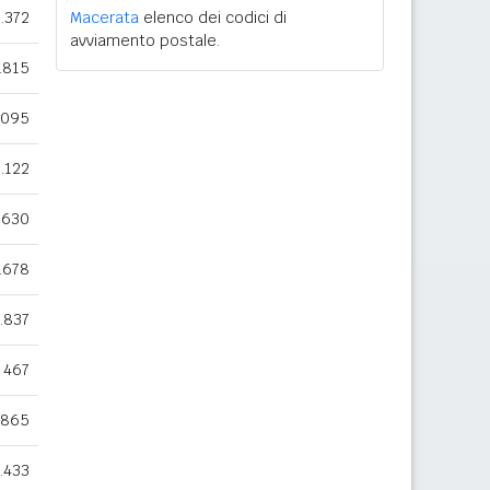
.372
Macerata
elenco dei codici di
avviamento postale.
.815
.095
1.122
.630
.678
.837
467
865
.433