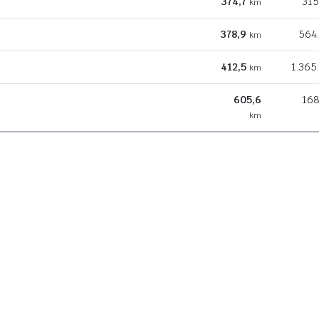
374,7
315
km
378,9
564
km
412,5
1.365
km
605,6
168
km