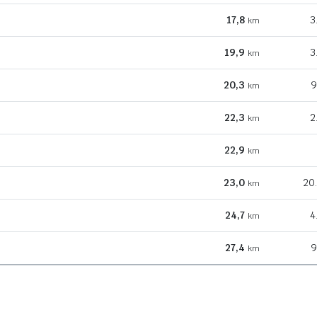
17,8
3
km
19,9
3
km
20,3
9
km
22,3
2
km
22,9
km
23,0
20
km
24,7
4
km
27,4
9
km