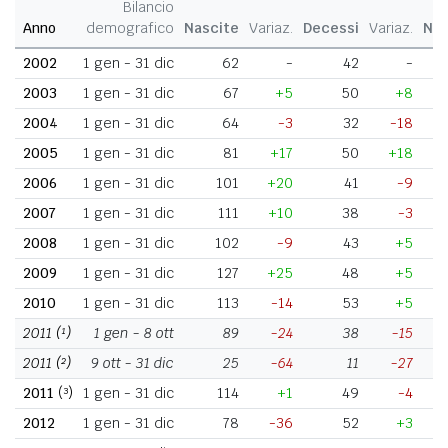
Bilancio
Anno
demografico
Nascite
Variaz.
Decessi
Variaz.
Nat
2002
1 gen - 31 dic
62
-
42
-
2003
1 gen - 31 dic
67
+5
50
+8
2004
1 gen - 31 dic
64
-3
32
-18
2005
1 gen - 31 dic
81
+17
50
+18
2006
1 gen - 31 dic
101
+20
41
-9
2007
1 gen - 31 dic
111
+10
38
-3
2008
1 gen - 31 dic
102
-9
43
+5
2009
1 gen - 31 dic
127
+25
48
+5
2010
1 gen - 31 dic
113
-14
53
+5
2011
(¹)
1 gen - 8 ott
89
-24
38
-15
2011
(²)
9 ott - 31 dic
25
-64
11
-27
2011
(³)
1 gen - 31 dic
114
+1
49
-4
2012
1 gen - 31 dic
78
-36
52
+3