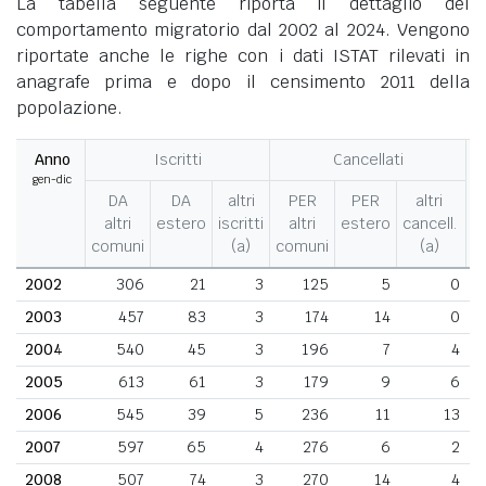
La tabella seguente riporta il dettaglio del
comportamento migratorio dal 2002 al 2024. Vengono
riportate anche le righe con i dati ISTAT rilevati in
anagrafe prima e dopo il censimento 2011 della
popolazione.
Anno
Iscritti
Cancellati
gen-dic
M
DA
DA
altri
PER
PER
altri
altri
estero
iscritti
altri
estero
cancell.
comuni
(a)
comuni
(a)
2002
306
21
3
125
5
0
2003
457
83
3
174
14
0
2004
540
45
3
196
7
4
2005
613
61
3
179
9
6
2006
545
39
5
236
11
13
2007
597
65
4
276
6
2
2008
507
74
3
270
14
4