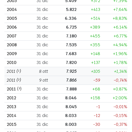
2003
31 dic
5.409
+372
+7,39%
2004
31 dic
5.822
+413
+7,64%
2005
31 dic
6.336
+514
+8,83%
2006
31 dic
6.725
+389
+6,14%
2007
31 dic
7.180
+455
+6,77%
2008
31 dic
7.535
+355
+4,94%
2009
31 dic
7.683
+148
+1,96%
2010
31 dic
7.820
+137
+1,78%
2011
(¹)
8 ott
7.925
+105
+1,34%
2011
(²)
9 ott
7.866
-59
-0,74%
2011
(³)
31 dic
7.888
+68
+0,87%
2012
31 dic
8.046
+158
+2,00%
2013
31 dic
8.045
-1
-0,01%
2014
31 dic
8.033
-12
-0,15%
2015
31 dic
8.003
-30
-0,37%