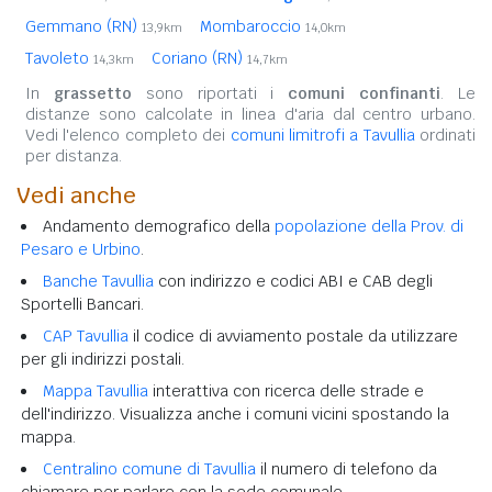
Gemmano (RN)
Mombaroccio
13,9km
14,0km
Tavoleto
Coriano (RN)
14,3km
14,7km
In
grassetto
sono riportati i
comuni confinanti
. Le
distanze sono calcolate in linea d'aria dal centro urbano.
Vedi l'elenco completo dei
comuni limitrofi a Tavullia
ordinati
per distanza.
Vedi anche
Andamento demografico della
popolazione della Prov. di
Pesaro e Urbino
.
Banche Tavullia
con indirizzo e codici ABI e CAB degli
Sportelli Bancari.
CAP Tavullia
il codice di avviamento postale da utilizzare
per gli indirizzi postali.
Mappa Tavullia
interattiva con ricerca delle strade e
dell'indirizzo. Visualizza anche i comuni vicini spostando la
mappa.
Centralino comune di Tavullia
il numero di telefono da
chiamare per parlare con la sede comunale.