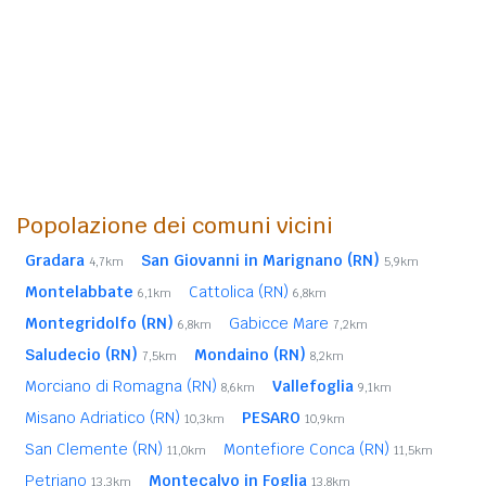
Popolazione dei comuni vicini
Gradara
San Giovanni in Marignano (RN)
4,7km
5,9km
Montelabbate
Cattolica (RN)
6,1km
6,8km
Montegridolfo (RN)
Gabicce Mare
6,8km
7,2km
Saludecio (RN)
Mondaino (RN)
7,5km
8,2km
Morciano di Romagna (RN)
Vallefoglia
8,6km
9,1km
Misano Adriatico (RN)
PESARO
10,3km
10,9km
San Clemente (RN)
Montefiore Conca (RN)
11,0km
11,5km
Petriano
Montecalvo in Foglia
13,3km
13,8km