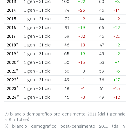
2013
1 gen - 31 dic
100
+22
60
+8
2014
1 gen - 31 dic
74
-26
46
-14
2015
1 gen - 31 dic
72
-2
44
-2
2016
1 gen - 31 dic
91
+19
66
+22
2017
1 gen - 31 dic
59
-32
45
-21
2018*
1 gen - 31 dic
46
-13
47
+2
2019*
1 gen - 31 dic
65
+19
49
+2
2020*
1 gen - 31 dic
50
-15
53
+4
2021*
1 gen - 31 dic
50
0
59
+6
2022*
1 gen - 31 dic
49
-1
76
+17
2023*
1 gen - 31 dic
48
-1
61
-15
2024*
1 gen - 31 dic
45
-3
49
-12
(¹) bilancio demografico pre-censimento 2011 (dal 1 gennaio
al 8 ottobre)
(²) bilancio demografico post-censimento 2011 (dal 9