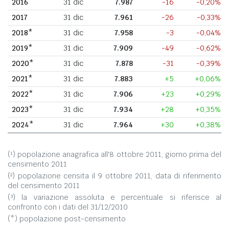
2016
31 dic
7.987
-16
-0,20%
2017
31 dic
7.961
-26
-0,33%
2018*
31 dic
7.958
-3
-0,04%
2019*
31 dic
7.909
-49
-0,62%
2020*
31 dic
7.878
-31
-0,39%
2021*
31 dic
7.883
+5
+0,06%
2022*
31 dic
7.906
+23
+0,29%
2023*
31 dic
7.934
+28
+0,35%
2024*
31 dic
7.964
+30
+0,38%
(¹) popolazione anagrafica all'8 ottobre 2011, giorno prima del
censimento 2011
(²) popolazione censita il 9 ottobre 2011, data di riferimento
del censimento 2011
(³) la variazione assoluta e percentuale si riferisce al
confronto con i dati del 31/12/2010
(*) popolazione post-censimento