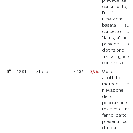
precedente
censimento,
l'unità di
rilevazione
basata sul
concetto di
"famiglia" non
prevede la
distinzione
tra famiglie e
convivenze.
3°
1881
31 dic
4.134
-0,9%
Viene
adottato il
metodo di
rilevazione
della
popolazione
residente, ne
fanno parte i
presenti con
dimora