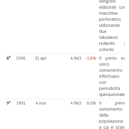
vengono
elaborati con
macchine
perforatrici
utilizzando
due
tabulatori
Hollerith a
schede.
8°
1936
21 apr
4.963
-2,8%
Il primo ed
unico
censimento
effettuato
con
periodicità
quinquennale.
9°
1951
4 nov
4.963
0,0%
Il primo
censimento
della
popolazione
a cui è stato