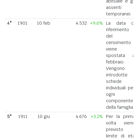
abituale e gli
assenti
temporanei.
4°
1901
10 feb
4.532
+9,6%
La data di
riferimento
del
censimento
viene
spostata a
febbraio.
Vengono
introdotte
schede
individuali per
ogni
componente
della famiglia.
5°
1911
10 giu
4.676
+3,2%
Per la prima
volta viene
previsto il
limite di età