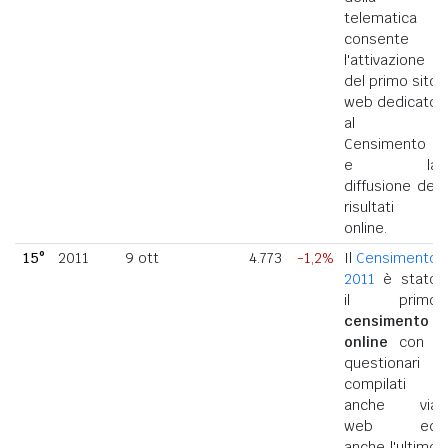
telematica
consente
l'attivazione
del primo sito
web dedicato
al
Censimento
e la
diffusione dei
risultati
online.
15°
2011
9 ott
4.773
-1,2%
Il
Censimento
2011
è stato
il primo
censimento
online
con i
questionari
compilati
anche via
web ed
anche l'ultimo