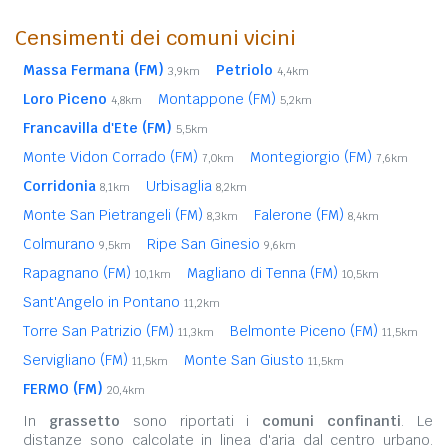
Censimenti dei comuni vicini
Massa Fermana (FM)
Petriolo
3,9km
4,4km
Loro Piceno
Montappone (FM)
4,8km
5,2km
Francavilla d'Ete (FM)
5,5km
Monte Vidon Corrado (FM)
Montegiorgio (FM)
7,0km
7,6km
Corridonia
Urbisaglia
8,1km
8,2km
Monte San Pietrangeli (FM)
Falerone (FM)
8,3km
8,4km
Colmurano
Ripe San Ginesio
9,5km
9,6km
Rapagnano (FM)
Magliano di Tenna (FM)
10,1km
10,5km
Sant'Angelo in Pontano
11,2km
Torre San Patrizio (FM)
Belmonte Piceno (FM)
11,3km
11,5km
Servigliano (FM)
Monte San Giusto
11,5km
11,5km
FERMO (FM)
20,4km
In
grassetto
sono riportati i
comuni confinanti
. Le
distanze sono calcolate in linea d'aria dal centro urbano.