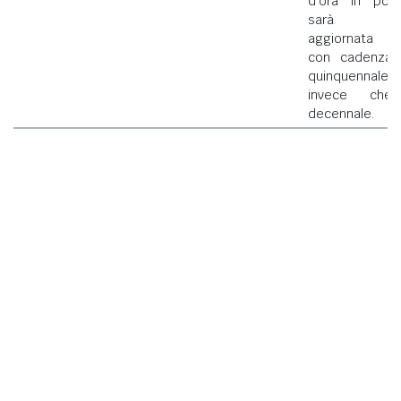
d'ora in poi
sarà
aggiornata
con cadenza
quinquennale
invece che
decennale.