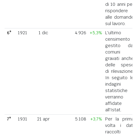
di 10 anni per
rispondere
alle domande
sul lavoro.
6°
1921
1 dic
4.926
+5,3%
L'ultimo
censimento
gestito dai
comuni
gravati anche
delle spese
di rilevazione.
In seguito le
indagini
statistiche
verranno
affidate
all'Istat.
7°
1931
21 apr
5.108
+3,7%
Per la prima
volta i dati
raccolti