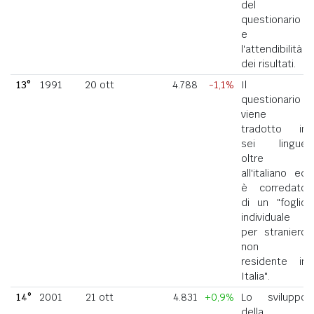
del
questionario
e
l'attendibilità
dei risultati.
13°
1991
20 ott
4.788
-1,1%
Il
questionario
viene
tradotto in
sei lingue
oltre
all'italiano ed
è corredato
di un "foglio
individuale
per straniero
non
residente in
Italia".
14°
2001
21 ott
4.831
+0,9%
Lo sviluppo
della