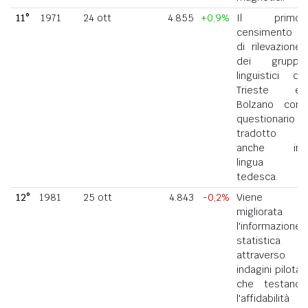
11°
1971
24 ott
4.855
+0,9%
Il primo
censimento
di rilevazione
dei gruppi
linguistici di
Trieste e
Bolzano con
questionario
tradotto
anche in
lingua
tedesca.
12°
1981
25 ott
4.843
-0,2%
Viene
migliorata
l'informazione
statistica
attraverso
indagini pilota
che testano
l'affidabilità