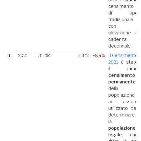
censimento
di tipo
tradizionale
con
rilevazione a
cadenza
decennale.
III
2021
31 dic
4.372
-8,4%
Il
Censimento
2021
è stato
il primo
censimento
permanente
della
popolazione
ad essere
utilizzato per
determinare
la
popolazione
legale
, che