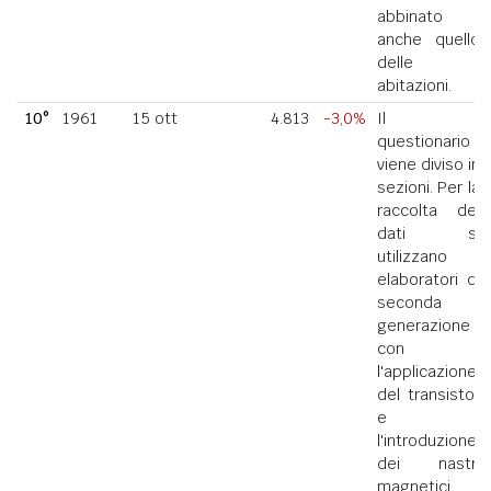
abbinato
anche quello
delle
abitazioni.
10°
1961
15 ott
4.813
-3,0%
Il
questionario
viene diviso in
sezioni. Per la
raccolta dei
dati si
utilizzano
elaboratori di
seconda
generazione
con
l'applicazione
del transistor
e
l'introduzione
dei nastri
magnetici.