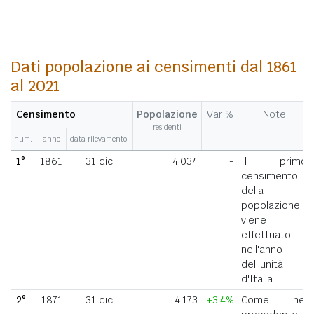
Dati popolazione ai censimenti dal 1861
al 2021
Censimento
Popolazione
Var %
Note
residenti
num.
anno
data rilevamento
1°
1861
31 dic
4.034
-
Il primo
censimento
della
popolazione
viene
effettuato
nell'anno
dell'unità
d'Italia.
2°
1871
31 dic
4.173
+3,4%
Come nel