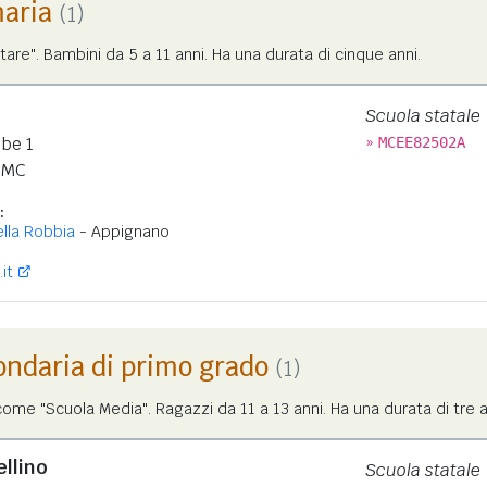
maria
(1)
tare". Bambini da 5 a 11 anni. Ha una durata di cinque anni.
Scuola statale
»
ibe 1
MCEE82502A
MC
:
lla Robbia
- Appignano
it
ondaria di primo grado
(1)
me "Scuola Media". Ragazzi da 11 a 13 anni. Ha una durata di tre a
ellino
Scuola statale