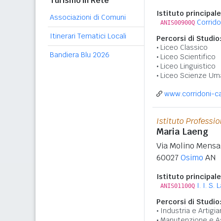
Turismo in Rete
Istituto principale
Associazioni di Comuni
Corrid
ANIS00900Q
Itinerari Tematici Locali
Percorsi di Studio
Liceo Classico
Bandiera Blu 2026
Liceo Scientifico
Liceo Linguistico
Liceo Scienze Um
www.corridoni-c
Istituto Professi
Maria Laeng
Via Molino Mensa
60027
Osimo
AN
Istituto principale
I. I. S
ANIS01100Q
Percorsi di Studio
Industria e Artigia
Manutenzione e A