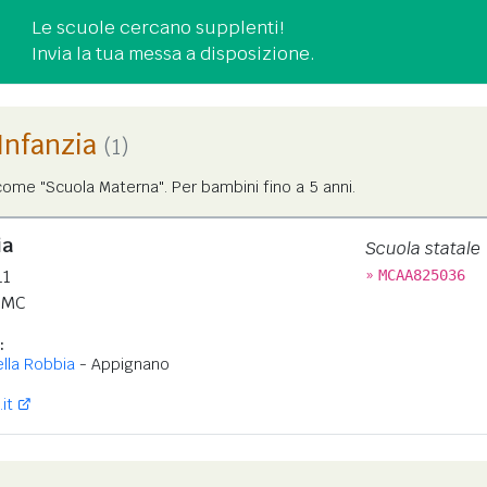
Le scuole cercano supplenti!
Invia la tua messa a disposizione.
'Infanzia
(1)
ome "Scuola Materna". Per bambini fino a 5 anni.
ia
Scuola statale
»
11
MCAA825036
MC
:
lla Robbia
- Appignano
it