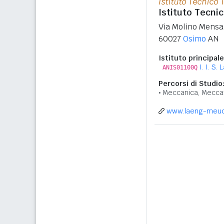
Istituto Tecnico 
Istituto Tecnic
Via Molino Mensa
60027
Osimo
AN
Istituto principale
I. I. S
ANIS01100Q
Percorsi di Studio
Meccanica, Meccat
www.laeng-meucc