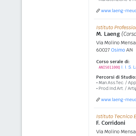
www.laeng-meucc
Istituto Professi
M. Laeng
(Corso
Via Molino Mensa
60027
Osimo
AN
Corso serale di:
I. I. S
ANIS01100Q
Percorsi di Studio
Man.Ass.Tec. / Appar
Prod.Ind.Art. / Arti
www.laeng-meucc
Istituto Tecnico
F. Corridoni
Via Molino Mensa