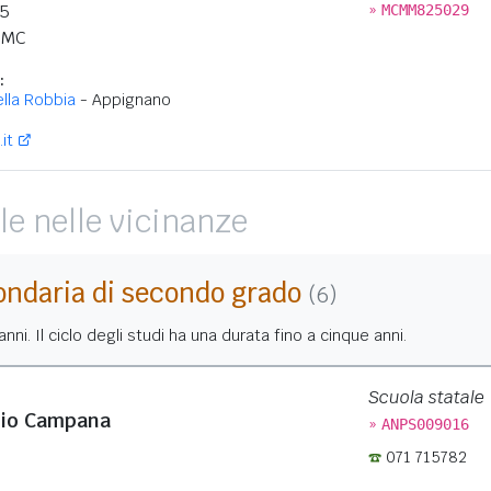
»
25
MCMM825029
MC
:
lla Robbia
- Appignano
it
le nelle vicinanze
ondaria di secondo grado
(6)
nni. Il ciclo degli studi ha una durata fino a cinque anni.
Scuola statale
zio Campana
»
ANPS009016
071 715782