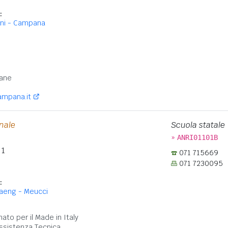
:
oni - Campana
:
ane
ampana.it
onale
Scuola statale
»
ANRI01101B
 1
071 715669
071 7230095
:
. Laeng - Meucci
:
nato per il Made in Italy
ssistenza Tecnica