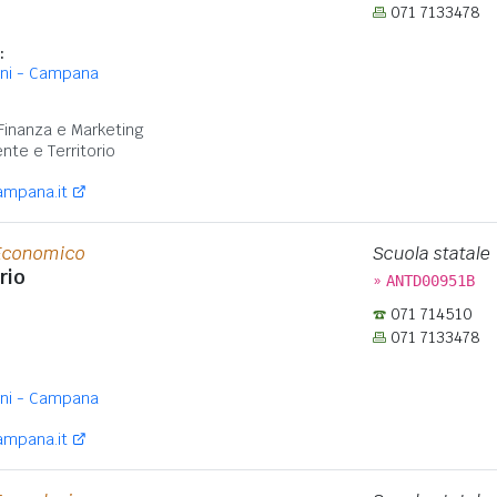
071 7133478
:
oni - Campana
:
Finanza e Marketing
nte e Territorio
ampana.it
 Economico
Scuola statale
rio
»
ANTD00951B
071 714510
071 7133478
oni - Campana
ampana.it