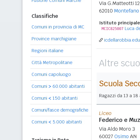
Fusione Comuni Marche
Via G.Matteotti 1
62010
Montefano
Classifiche
Istituto principale
Comuni in provincia di MC
Luca de
MCIC825007
Province marchigiane
icdellarobbia.edu.
Regioni italiane
Altre scuo
Città Metropolitane
Comuni capoluogo
Scuola Sec
Comuni
>
60.000 abitanti
Ragazzi da 13 a 18 a
Comuni
<
150 abitanti
Comuni/fasce demografiche
Liceo
Federico e Mu
Comuni
<
5.000 abitanti
Via Aldo Moro 3
60027
Osimo
AN