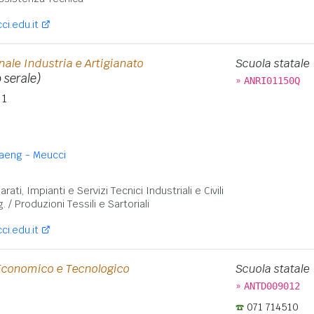
i.edu.it
onale Industria e Artigianato
Scuola statale
 serale)
»
ANRI01150Q
 1
. Laeng - Meucci
:
ati, Impianti e Servizi Tecnici Industriali e Civili
g. / Produzioni Tessili e Sartoriali
i.edu.it
 Economico e Tecnologico
Scuola statale
»
ANTD009012
071 714510