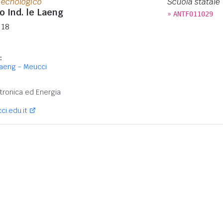
Tecnologico
Scuola statale
o Ind. le Laeng
»
ANTF011029
 18
:
. Laeng - Meucci
:
ronica ed Energia
i.edu.it