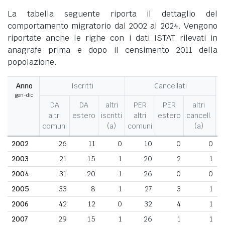
La tabella seguente riporta il dettaglio del
comportamento migratorio dal 2002 al 2024. Vengono
riportate anche le righe con i dati ISTAT rilevati in
anagrafe prima e dopo il censimento 2011 della
popolazione.
Anno
Iscritti
Cancellati
gen-dic
M
DA
DA
altri
PER
PER
altri
altri
estero
iscritti
altri
estero
cancell.
comuni
(a)
comuni
(a)
2002
26
11
0
10
0
0
2003
21
15
1
20
2
1
2004
31
20
1
26
0
0
2005
33
8
1
27
3
1
2006
42
12
0
32
4
1
2007
29
15
1
26
1
1