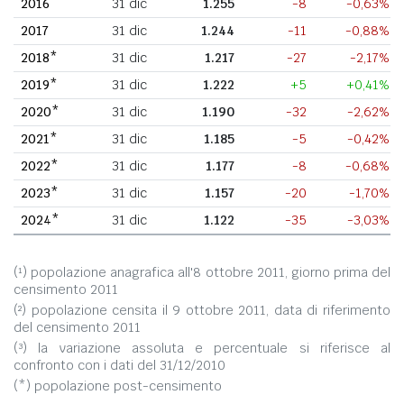
2016
31 dic
1.255
-8
-0,63%
2017
31 dic
1.244
-11
-0,88%
2018*
31 dic
1.217
-27
-2,17%
2019*
31 dic
1.222
+5
+0,41%
2020*
31 dic
1.190
-32
-2,62%
2021*
31 dic
1.185
-5
-0,42%
2022*
31 dic
1.177
-8
-0,68%
2023*
31 dic
1.157
-20
-1,70%
2024*
31 dic
1.122
-35
-3,03%
(¹) popolazione anagrafica all'8 ottobre 2011, giorno prima del
censimento 2011
(²) popolazione censita il 9 ottobre 2011, data di riferimento
del censimento 2011
(³) la variazione assoluta e percentuale si riferisce al
confronto con i dati del 31/12/2010
(*) popolazione post-censimento