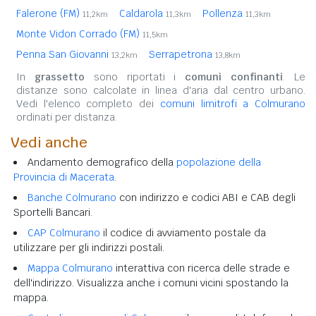
Falerone (FM)
Caldarola
Pollenza
11,2km
11,3km
11,3km
Monte Vidon Corrado (FM)
11,5km
Penna San Giovanni
Serrapetrona
13,2km
13,8km
In
grassetto
sono riportati i
comuni confinanti
. Le
distanze sono calcolate in linea d'aria dal centro urbano.
Vedi l'elenco completo dei
comuni limitrofi a Colmurano
ordinati per distanza.
Vedi anche
Andamento demografico della
popolazione della
Provincia di Macerata
.
Banche Colmurano
con indirizzo e codici ABI e CAB degli
Sportelli Bancari.
CAP Colmurano
il codice di avviamento postale da
utilizzare per gli indirizzi postali.
Mappa Colmurano
interattiva con ricerca delle strade e
dell'indirizzo. Visualizza anche i comuni vicini spostando la
mappa.