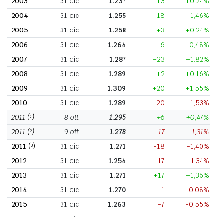
2003
31 dic
1.237
+3
+0,24%
2004
31 dic
1.255
+18
+1,46%
2005
31 dic
1.258
+3
+0,24%
2006
31 dic
1.264
+6
+0,48%
2007
31 dic
1.287
+23
+1,82%
2008
31 dic
1.289
+2
+0,16%
2009
31 dic
1.309
+20
+1,55%
2010
31 dic
1.289
-20
-1,53%
2011
(¹)
8 ott
1.295
+6
+0,47%
2011
(²)
9 ott
1.278
-17
-1,31%
2011
(³)
31 dic
1.271
-18
-1,40%
2012
31 dic
1.254
-17
-1,34%
2013
31 dic
1.271
+17
+1,36%
2014
31 dic
1.270
-1
-0,08%
2015
31 dic
1.263
-7
-0,55%