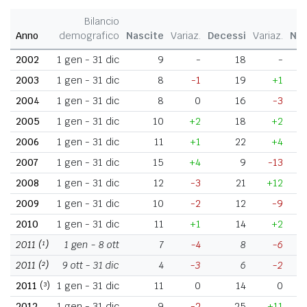
Bilancio
Anno
demografico
Nascite
Variaz.
Decessi
Variaz.
Nat
2002
1 gen - 31 dic
9
-
18
-
2003
1 gen - 31 dic
8
-1
19
+1
2004
1 gen - 31 dic
8
0
16
-3
2005
1 gen - 31 dic
10
+2
18
+2
2006
1 gen - 31 dic
11
+1
22
+4
2007
1 gen - 31 dic
15
+4
9
-13
2008
1 gen - 31 dic
12
-3
21
+12
2009
1 gen - 31 dic
10
-2
12
-9
2010
1 gen - 31 dic
11
+1
14
+2
2011
(¹)
1 gen - 8 ott
7
-4
8
-6
2011
(²)
9 ott - 31 dic
4
-3
6
-2
2011
(³)
1 gen - 31 dic
11
0
14
0
2012
1 gen - 31 dic
9
-2
25
+11