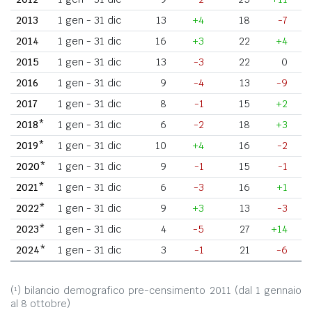
2013
1 gen - 31 dic
13
+4
18
-7
2014
1 gen - 31 dic
16
+3
22
+4
2015
1 gen - 31 dic
13
-3
22
0
2016
1 gen - 31 dic
9
-4
13
-9
2017
1 gen - 31 dic
8
-1
15
+2
2018*
1 gen - 31 dic
6
-2
18
+3
2019*
1 gen - 31 dic
10
+4
16
-2
2020*
1 gen - 31 dic
9
-1
15
-1
2021*
1 gen - 31 dic
6
-3
16
+1
2022*
1 gen - 31 dic
9
+3
13
-3
2023*
1 gen - 31 dic
4
-5
27
+14
2024*
1 gen - 31 dic
3
-1
21
-6
(¹) bilancio demografico pre-censimento 2011 (dal 1 gennaio
al 8 ottobre)