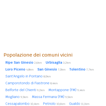
Popolazione dei comuni vicini
Ripe San Ginesio
Urbisaglia
2,6km
3,2km
Loro Piceno
San Ginesio
Tolentino
4,8km
7,0km
7,7km
Sant'Angelo in Pontano
8,0km
Camporotondo di Fiastrone
8,4km
Belforte del Chienti
Montappone (FM)
9,2km
9,4km
Mogliano
Massa Fermana (FM)
9,5km
9,5km
Cessapalombo
Petriolo
Gualdo
10,4km
10,6km
11,1km