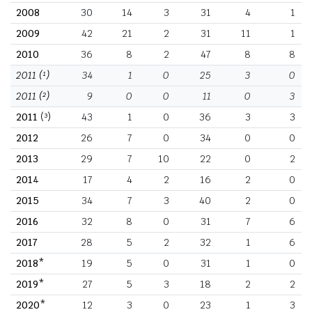
2008
30
14
3
31
4
1
2009
42
21
2
31
11
1
2010
36
8
2
47
8
8
2011
(¹)
34
1
0
25
3
0
2011
(²)
9
0
0
11
0
3
2011
(³)
43
1
0
36
3
3
2012
26
7
0
34
0
0
2013
29
7
10
22
0
2
2014
17
4
2
16
2
0
2015
34
7
3
40
2
0
2016
32
8
0
31
7
6
2017
28
5
2
32
1
6
2018*
19
5
0
31
1
0
2019*
27
5
3
18
2
2
2020*
12
3
0
23
1
3