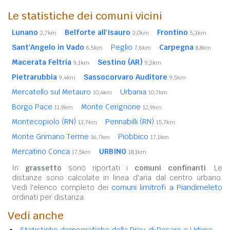
Le statistiche dei comuni vicini
Lunano
Belforte all'Isauro
Frontino
2,7km
3,0km
5,3km
Sant'Angelo in Vado
Peglio
Carpegna
6,5km
7,6km
8,8km
Macerata Feltria
Sestino (AR)
9,1km
9,2km
Pietrarubbia
Sassocorvaro Auditore
9,4km
9,5km
Mercatello sul Metauro
Urbania
10,4km
10,7km
Borgo Pace
Monte Cerignone
11,9km
12,9km
Montecopiolo (RN)
Pennabilli (RN)
13,7km
15,7km
Monte Grimano Terme
Piobbico
16,7km
17,1km
Mercatino Conca
URBINO
17,5km
18,1km
In
grassetto
sono riportati i
comuni confinanti
. Le
distanze sono calcolate in linea d'aria dal centro urbano.
Vedi l'elenco completo dei
comuni limitrofi a Piandimeleto
ordinati per distanza.
Vedi anche
Statistiche demografiche della Prov. di Pesaro e Urbino