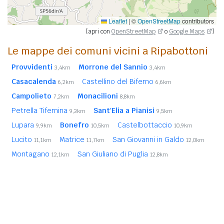
Leaflet
|
©
OpenStreetMap
contributors
(apri con
OpenStreetMap
o
Google Maps
)
Le mappe dei comuni vicini a Ripabottoni
Provvidenti
Morrone del Sannio
3,4km
3,4km
Casacalenda
Castellino del Biferno
6,2km
6,6km
Campolieto
Monacilioni
7,2km
8,8km
Petrella Tifernina
Sant'Elia a Pianisi
9,3km
9,5km
Lupara
Bonefro
Castelbottaccio
9,9km
10,5km
10,9km
Lucito
Matrice
San Giovanni in Galdo
11,1km
11,7km
12,0km
Montagano
San Giuliano di Puglia
12,1km
12,8km
Guardialfiera
Montorio nei Frentani
12,9km
13,0km
Montelongo
Pietracatella
13,1km
13,3km
In
grassetto
sono riportati i
comuni confinanti
. Le
distanze sono calcolate in linea d'aria dal centro urbano.
Vedi l'elenco completo dei
comuni limitrofi a Ripabottoni