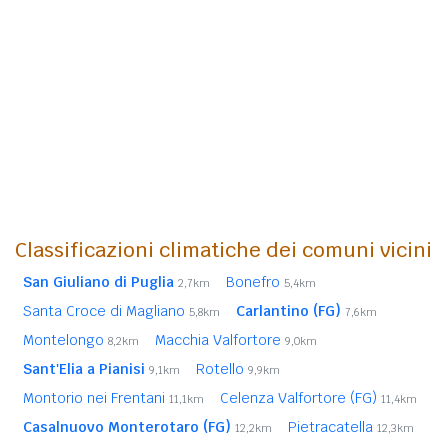
Classificazioni climatiche dei comuni vicini
San Giuliano di Puglia
Bonefro
2,7km
5,4km
Santa Croce di Magliano
Carlantino (FG)
5,8km
7,6km
Montelongo
Macchia Valfortore
8,2km
9,0km
Sant'Elia a Pianisi
Rotello
9,1km
9,9km
Montorio nei Frentani
Celenza Valfortore (FG)
11,1km
11,4km
Casalnuovo Monterotaro (FG)
Pietracatella
12,2km
12,3km