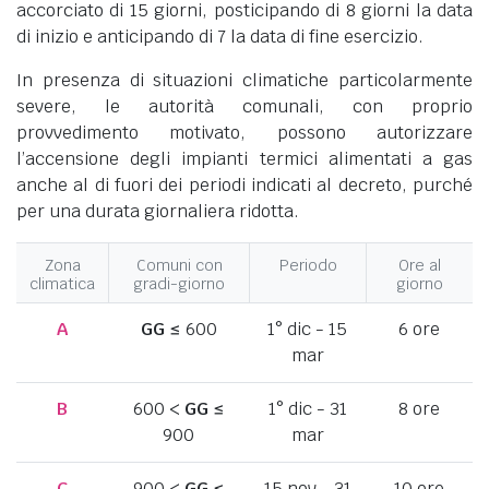
accorciato di 15 giorni, posticipando di 8 giorni la data
di inizio e anticipando di 7 la data di fine esercizio.
In presenza di situazioni climatiche particolarmente
severe, le autorità comunali, con proprio
provvedimento motivato, possono autorizzare
l’accensione degli impianti termici alimentati a gas
anche al di fuori dei periodi indicati al decreto, purché
per una durata giornaliera ridotta.
Zona
Comuni con
Periodo
Ore al
climatica
gradi-giorno
giorno
A
GG
≤ 600
1° dic - 15
6 ore
mar
B
600 <
GG
≤
1° dic - 31
8 ore
900
mar
C
900 <
GG
≤
15 nov - 31
10 ore