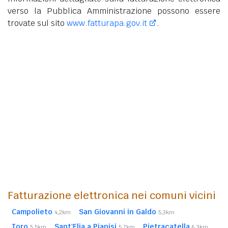
verso la Pubblica Amministrazione possono essere
trovate sul sito
www.fatturapa.gov.it
.
Fatturazione elettronica nei comuni vicini
Campolieto
San Giovanni in Galdo
4,2km
5,3km
Toro
Sant'Elia a Pianisi
Pietracatella
5,5km
5,7km
6,3km