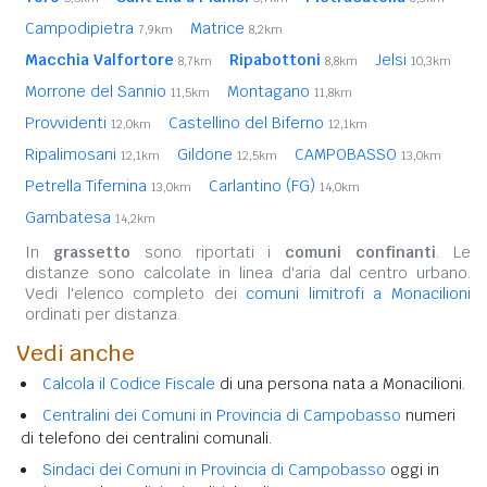
Campodipietra
Matrice
7,9km
8,2km
Macchia Valfortore
Ripabottoni
Jelsi
8,7km
8,8km
10,3km
Morrone del Sannio
Montagano
11,5km
11,8km
Provvidenti
Castellino del Biferno
12,0km
12,1km
Ripalimosani
Gildone
CAMPOBASSO
12,1km
12,5km
13,0km
Petrella Tifernina
Carlantino (FG)
13,0km
14,0km
Gambatesa
14,2km
In
grassetto
sono riportati i
comuni confinanti
. Le
distanze sono calcolate in linea d'aria dal centro urbano.
Vedi l'elenco completo dei
comuni limitrofi a Monacilioni
ordinati per distanza.
Vedi anche
Calcola il Codice Fiscale
di una persona nata a Monacilioni.
Centralini dei Comuni in Provincia di Campobasso
numeri
di telefono dei centralini comunali.
Sindaci dei Comuni in Provincia di Campobasso
oggi in